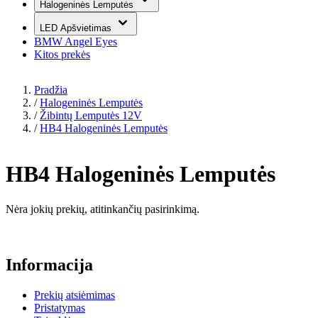
Halogeninės Lemputės
LED Apšvietimas
BMW Angel Eyes
Kitos prekės
Pradžia
/
Halogeninės Lemputės
/
Žibintų Lemputės 12V
/
HB4 Halogeninės Lemputės
HB4 Halogeninės Lemputės
Nėra jokių prekių, atitinkančių pasirinkimą.
Informacija
Prekių atsiėmimas
Pristatymas