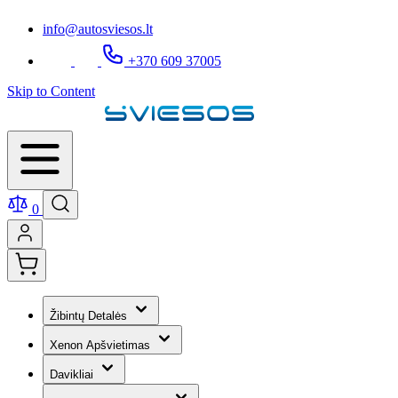
info@autosviesos.lt
+370 609 37005
Skip to Content
0
Žibintų Detalės
Xenon Apšvietimas
Davikliai