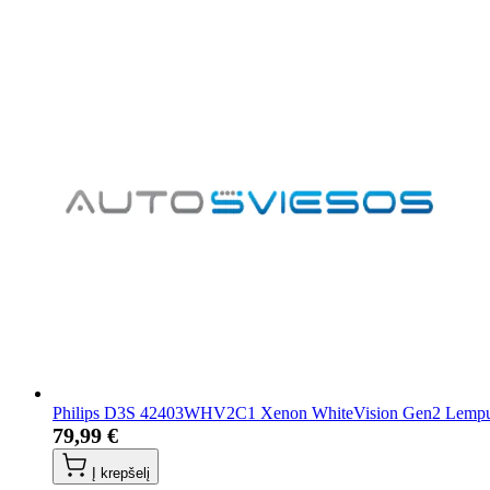
Philips D3S 42403WHV2C1 Xenon WhiteVision Gen2 Lempu
79,99 €
Į krepšelį