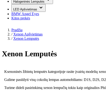
Halogeninės Lemputės
LED Apšvietimas
BMW Angel Eyes
Kitos prekės
Pradžia
/
Xenon Apšvietimas
/
Xenon Lemputės
Xenon Lemputės
Ksenoninės žibintų lemputės kategorijoje rasite įvairių modelių xen
Galime pasiūlyti visų cokolių lempas automobiliams: D1S, D2S,
Turime dideli pasirinkimą xenon lempučių tokiu kaip originalios Phi