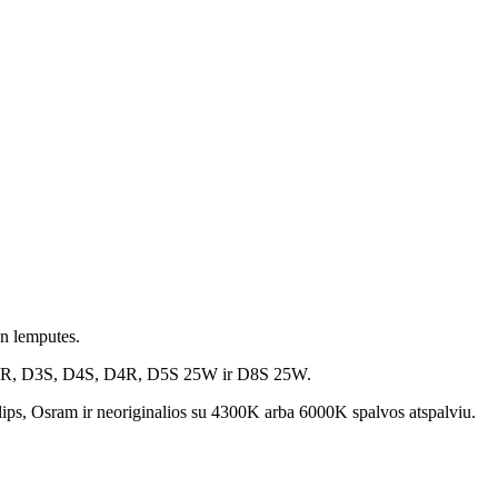
on lemputes.
 D2R, D3S, D4S, D4R, D5S 25W ir D8S 25W.
lips, Osram ir neoriginalios su 4300K arba 6000K spalvos atspalviu.