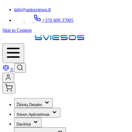
info@autosviesos.lt
+370 609 37005
Skip to Content
0
Žibintų Detalės
Xenon Apšvietimas
Davikliai