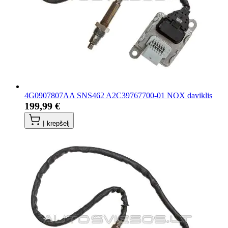
4G0907807AA SNS462 A2C39767700-01 NOX daviklis
199,99 €
Į krepšelį