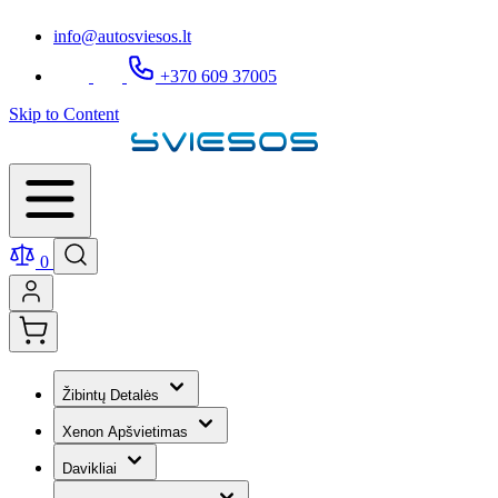
info@autosviesos.lt
+370 609 37005
Skip to Content
0
Žibintų Detalės
Xenon Apšvietimas
Davikliai