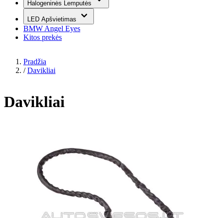
Halogeninės Lemputės
LED Apšvietimas
BMW Angel Eyes
Kitos prekės
Pradžia
/
Davikliai
Davikliai