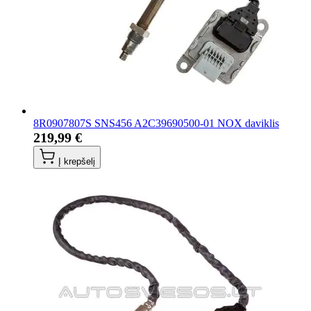
8R0907807S SNS456 A2C39690500-01 NOX daviklis
219,99 €
Į krepšelį