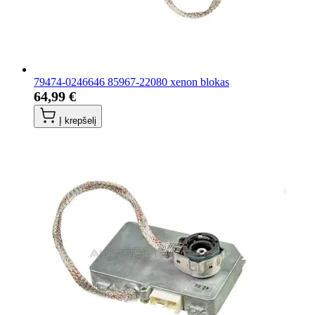
79474-0246646 85967-22080 xenon blokas
64,99 €
Į krepšelį