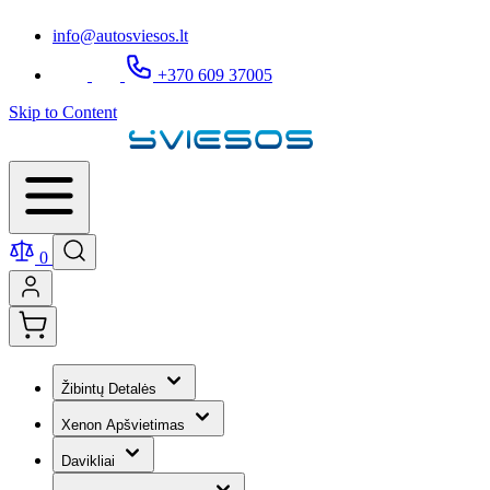
info@autosviesos.lt
+370 609 37005
Skip to Content
0
Žibintų Detalės
Xenon Apšvietimas
Davikliai