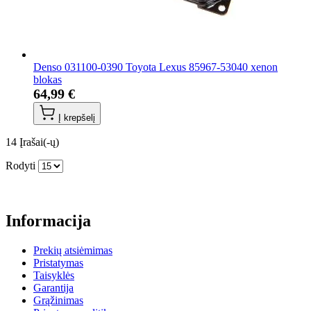
Denso 031100-0390 Toyota Lexus 85967-53040 xenon
blokas
64,99 €
Į krepšelį
14
Įrašai(-ų)
Rodyti
Informacija
Prekių atsiėmimas
Pristatymas
Taisyklės
Garantija
Grąžinimas