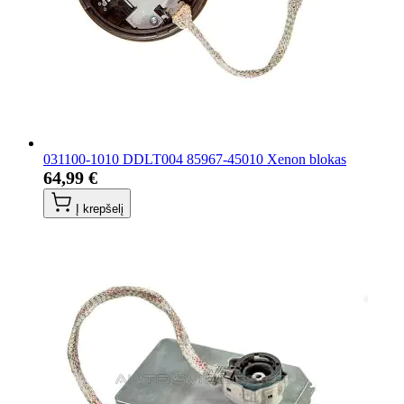
031100-1010 DDLT004 85967-45010 Xenon blokas
64,99 €
Į krepšelį