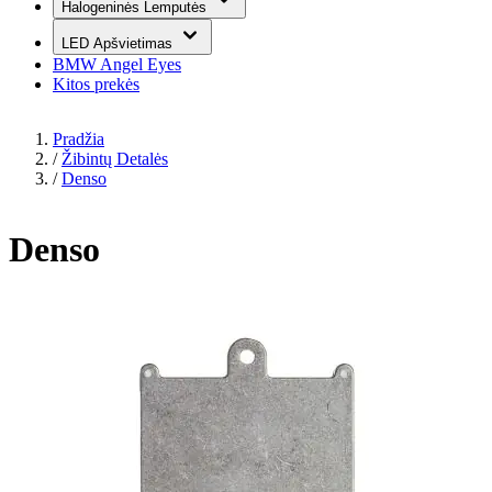
Halogeninės Lemputės
LED Apšvietimas
BMW Angel Eyes
Kitos prekės
Pradžia
/
Žibintų Detalės
/
Denso
Denso