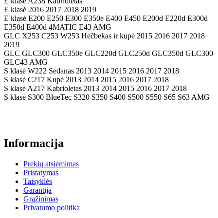
E klasė A238 Kabrioletas
E klasė 2016 2017 2018 2019
E klasė E200 E250 E300 E350e E400 E450 E200d E220d E300d
E350d E400d 4MATIC E43 AMG
GLC X253 C253 W253 Hečbekas ir kupė 2015 2016 2017 2018
2019
GLC GLC300 GLC350e GLC220d GLC250d GLC350d GLC300
GLC43 AMG
S klasė W222 Sedanas 2013 2014 2015 2016 2017 2018
S klasė C217 Kupė 2013 2014 2015 2016 2017 2018
S klasė A217 Kabrioletas 2013 2014 2015 2016 2017 2018
S klasė S300 BlueTec S320 S350 S400 S500 S550 S65 S63 AMG
Informacija
Prekių atsiėmimas
Pristatymas
Taisyklės
Garantija
Grąžinimas
Privatumo politika