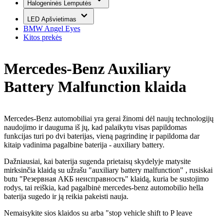
Halogeninės Lemputės
LED Apšvietimas
BMW Angel Eyes
Kitos prekės
Mercedes-Benz Auxiliary
Battery Malfunction klaida
Mercedes-Benz automobiliai yra gerai žinomi dėl naujų technologijų
naudojimo ir dauguma iš jų, kad palaikytu visas papildomas
funkcijas turi po dvi baterijas, vieną pagrindinę ir papildoma dar
kitaip vadinima pagalbine baterija - auxiliary battery.
Dažniausiai, kai baterija sugenda prietaisų skydelyje matysite
mirksinčia klaidą su užrašu "auxiliary battery malfunction" , rusiskai
butu "Резервная АКБ неисправность" klaidą, kuria be sustojimo
rodys, tai reiškia, kad pagalbinė mercedes-benz automobilio hella
baterija sugedo ir ją reikia pakeisti nauja.
Nemaisykite sios klaidos su arba "stop vehicle shift to P leave