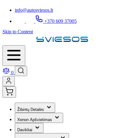
info@autosviesos.lt
+370 609 37005
Skip to Content
0
Žibintų Detalės
Xenon Apšvietimas
Davikliai