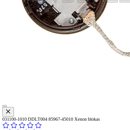
031100-1010 DDLT004 85967-45010 Xenon blokas