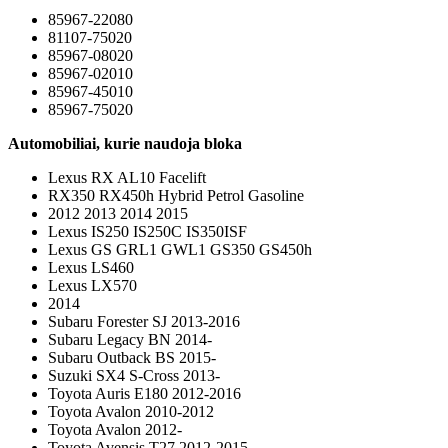
85967-22080
81107-75020
85967-08020
85967-02010
85967-45010
85967-75020
Automobiliai, kurie naudoja bloka
Lexus RX AL10 Facelift
RX350 RX450h Hybrid Petrol Gasoline
2012 2013 2014 2015
Lexus IS250 IS250C IS350ISF
Lexus GS GRL1 GWL1 GS350 GS450h
Lexus LS460
Lexus LX570
2014
Subaru Forester SJ 2013-2016
Subaru Legacy BN 2014-
Subaru Outback BS 2015-
Suzuki SX4 S-Cross 2013-
Toyota Auris E180 2012-2016
Toyota Avalon 2010-2012
Toyota Avalon 2012-
Toyota Avensis T27 2012-2015