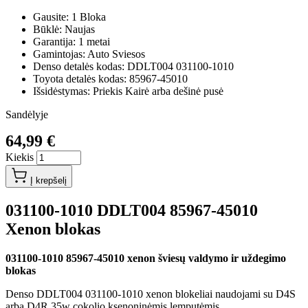
Gausite: 1 Bloka
Būklė: Naujas
Garantija: 1 metai
Gamintojas: Auto Sviesos
Denso detalės kodas: DDLT004 031100-1010
Toyota detalės kodas: 85967-45010
Išsidėstymas: Priekis Kairė arba dešinė pusė
Sandėlyje
64,99 €
Kiekis
Į krepšelį
031100-1010 DDLT004 85967-45010
Xenon blokas
031100-1010 85967-45010 xenon šviesų valdymo ir uždegimo
blokas
Denso DDLT004 031100-1010 xenon blokeliai naudojami su D4S
arba D4R 35w cokolio ksenoninėmis lemputėmis.