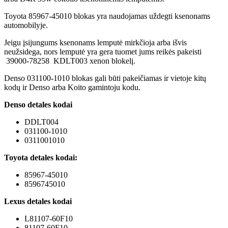
Toyota 85967-45010 blokas yra naudojamas uždegti ksenonams
automobilyje.
Jeigu įsijungums ksenonams lemputė mirkčioja arba išvis
neužsidega, nors lemputė yra gera tuomet jums reikės pakeisti
39000-78258 KDLT003 xenon blokelį.
Denso 031100-1010 blokas gali būti pakeičiamas ir vietoje kitų
kodų ir Denso arba Koito gamintoju kodu.
Denso detales kodai
DDLT004
031100-1010
0311001010
Toyota
detales kodai:
85967-45010
8596745010
Lexus detales kodai
L81107-60F10
81107-60F10