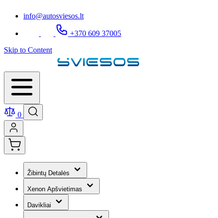
info@autosviesos.lt
+370 609 37005
Skip to Content
0
Žibintų Detalės
Xenon Apšvietimas
Davikliai