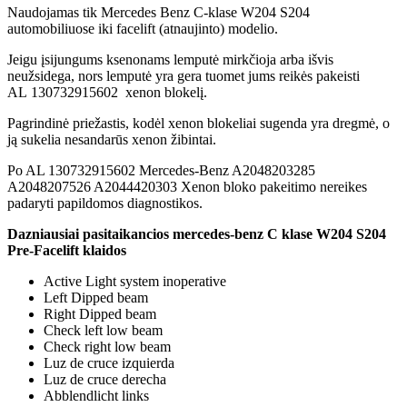
Naudojamas tik Mercedes Benz C-klase W204 S204
automobiliuose iki facelift (atnaujinto) modelio.
Jeigu įsijungums ksenonams lemputė mirkčioja arba išvis
neužsidega, nors lemputė yra gera tuomet jums reikės pakeisti
AL 130732915602 xenon blokelį.
Pagrindinė priežastis, kodėl xenon blokeliai sugenda yra dregmė, o
ją sukelia nesandarūs xenon žibintai.
Po AL 130732915602 Mercedes-Benz A2048203285
A2048207526 A2044420303 Xenon bloko pakeitimo nereikes
padaryti papildomos diagnostikos.
Dazniausiai pasitaikancios mercedes-benz C klase W204 S204
Pre-Facelift klaidos
Active Light system inoperative
Left Dipped beam
Right Dipped beam
Check left low beam
Check right low beam
Luz de cruce izquierda
Luz de cruce derecha
Abblendlicht links