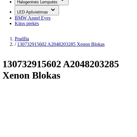
Halogeninės Lemputės
LED Apšvietimas
BMW Angel Eyes
Kitos prekės
Pradžia
/
130732915602 A2048203285 Xenon Blokas
130732915602 A2048203285
Xenon Blokas