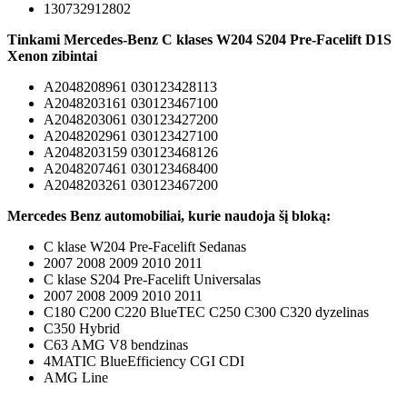
130732912802
Tinkami Mercedes-Benz C klases W204 S204 Pre-Facelift D1S
Xenon zibintai
A2048208961 030123428113
A2048203161 030123467100
A2048203061 030123427200
A2048202961 030123427100
A2048203159 030123468126
A2048207461 030123468400
A2048203261 030123467200
Mercedes Benz automobiliai, kurie naudoja šį bloką:
C klase W204 Pre-Facelift Sedanas
2007 2008 2009 2010 2011
C klase S204 Pre-Facelift Universalas
2007 2008 2009 2010 2011
C180 C200 C220 BlueTEC C250 C300 C320 dyzelinas
C350 Hybrid
C63 AMG V8 bendzinas
4MATIC BlueEfficiency CGI CDI
AMG Line