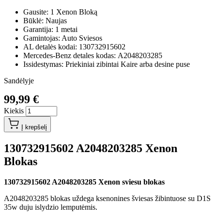
Gausite: 1 Xenon Bloką
Būklė: Naujas
Garantija: 1 metai
Gamintojas: Auto Sviesos
AL detalės kodai: 130732915602
Mercedes-Benz detales kodas: A2048203285
Issidestymas: Priekiniai zibintai Kaire arba desine puse
Sandėlyje
99,99 €
Kiekis
Į krepšelį
130732915602 A2048203285 Xenon
Blokas
130732915602 A2048203285 Xenon sviesu blokas
A2048203285 blokas uždega ksenonines šviesas žibintuose su D1S
35w duju islydzio lemputėmis.