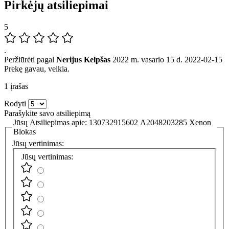
Pirkėjų atsiliepimai
5
.
Peržiūrėti pagal
Nerijus Kelpšas
2022 m. vasario 15 d.
2022-02-15
Prekę gavau, veikia.
1 įrašas
Rodyti
Parašykite savo atsiliepimą
Jūsų Atsiliepimas apie:
130732915602 A2048203285 Xenon
Blokas
Jūsų vertinimas:
Jūsų vertinimas: