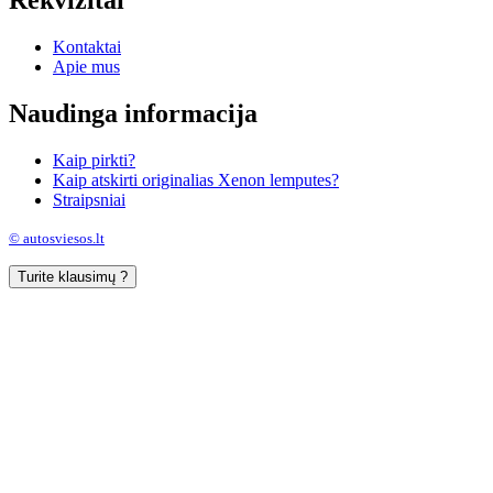
Rekvizitai
Kontaktai
Apie mus
Naudinga informacija
Kaip pirkti?
Kaip atskirti originalias Xenon lemputes?
Straipsniai
© autosviesos.lt
Turite klausimų ?