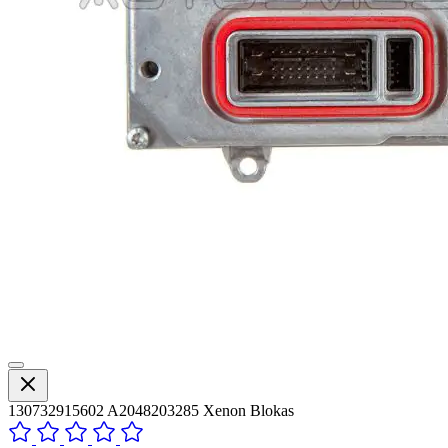
130732915602 A2048203285 Xenon Blokas