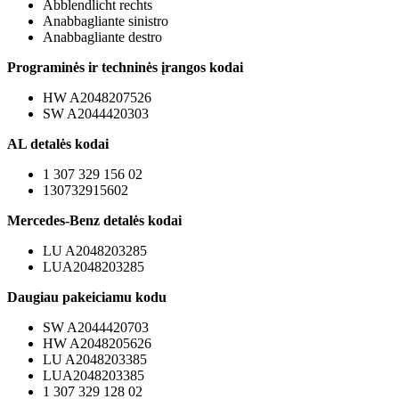
Abblendlicht rechts
Anabbagliante sinistro
Anabbagliante destro
Programinės ir techninės įrangos kodai
HW A2048207526
SW A2044420303
AL detalės kodai
1 307 329 156 02
130732915602
Mercedes-Benz detalės kodai
LU A2048203285
LUA2048203285
Daugiau pakeiciamu kodu
SW A2044420703
HW A2048205626
LU A2048203385
LUA2048203385
1 307 329 128 02