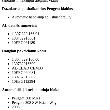
sandarus ir nekauptu dregmės viduje.
Dazniausiai pasitaikancios Peugeot klaidos
Automatic headlamp adjustment faulty
AL detalės numeriai:
1 307 329 166 01
130732916601
10EEG061189
Daugiau pakeiciamu kodu
1 307 329 166 00
130732916600
AL-ELAD CEM00
10EEG060631
130732916602
10EEG112384
Automobiliai, kurie naudoja bloka
Peugeot 308 MK1
Peugeot 308 SW Estate Wagon
2008