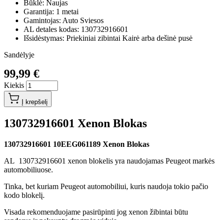
Būklė: Naujas
Garantija: 1 metai
Gamintojas: Auto Sviesos
AL detales kodas: 130732916601
Išsidėstymas: Priekiniai zibintai Kairė arba dešinė pusė
Sandėlyje
99,99 €
Kiekis
Į krepšelį
130732916601 Xenon Blokas
130732916601 10EEG061189 Xenon Blokas
AL 130732916601 xenon blokelis yra naudojamas Peugeot markės
automobiliuose.
Tinka, bet kuriam Peugeot automobiliui, kuris naudoja tokio pačio
kodo blokelį.
Visada rekomenduojame pasirūpinti jog xenon žibintai būtu