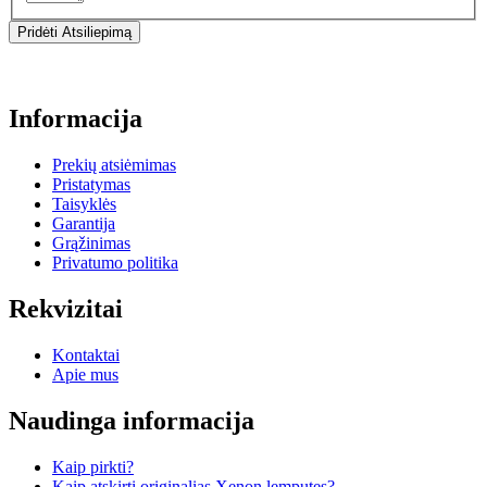
Pridėti Atsiliepimą
Informacija
Prekių atsiėmimas
Pristatymas
Taisyklės
Garantija
Grąžinimas
Privatumo politika
Rekvizitai
Kontaktai
Apie mus
Naudinga informacija
Kaip pirkti?
Kaip atskirti originalias Xenon lemputes?