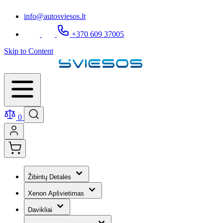
info@autosviesos.lt
+370 609 37005
Skip to Content
0
Žibintų Detalės
Xenon Apšvietimas
Davikliai