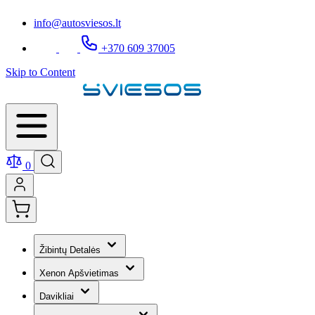
info@autosviesos.lt
+370 609 37005
Skip to Content
0
Žibintų Detalės
Xenon Apšvietimas
Davikliai