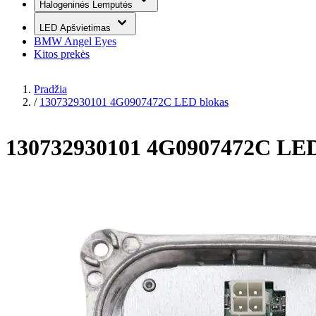
Halogeninės Lemputės
LED Apšvietimas
BMW Angel Eyes
Kitos prekės
Pradžia
/
130732930101 4G0907472C LED blokas
130732930101 4G0907472C LED