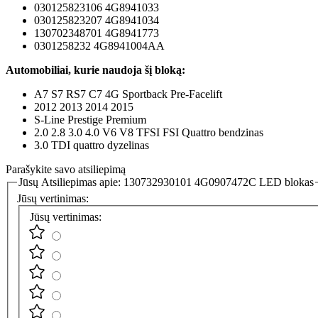
030125823106 4G8941033
030125823207 4G8941034
130702348701 4G8941773
0301258232 4G8941004AA
Automobiliai, kurie naudoja šį bloką:
A7 S7 RS7 C7 4G Sportback Pre-Facelift
2012 2013 2014 2015
S-Line Prestige Premium
2.0 2.8 3.0 4.0 V6 V8 TFSI FSI Quattro bendzinas
3.0 TDI quattro dyzelinas
Parašykite savo atsiliepimą
Jūsų Atsiliepimas apie:
130732930101 4G0907472C LED blokas
Jūsų vertinimas:
Jūsų vertinimas: