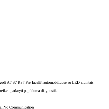
i A7 S7 RS7 Pre-facelift automobiliuose su LED zibintais.
keti padaryti papildoma diagnostika.
al No Communication