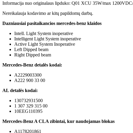
Informacija nuo originalaus lipduko: Q01 XCU 35W/max 1200V
Nereikalauja kodavimo ar kitų papildomų darbų.
Dazniausiai pasitaikancios mercedes-benz klaidos
Intell. Light System inoperative
Intelligent Light System inoperative
Active Light System Inoperative
Left Dipped beam
Right Dipped beam
Mercedes-Benz detalės kodai:
A2229003300
A222 900 33 00
AL detalės kodai:
130732931500
1 307 329 315 00
10EEG110395
Mercedes-Benz A CLA zibintai, kur naudojamas blokas
A1178201861