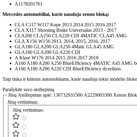
A1178201761
Mercedes automobiliai, kurie naudoja xenon bloką:
CLA C117 W117 Kupe 2013 2014 2015 2016 2017
CLA X117 Shooting Brake Universalas 2013 - 2017
CLA200 CLA250 CLA220 CDI 4MATIC CLA45 AMG
GLA X156 W156 2013, 2014, 2015, 2016, 2017
GLA180 GLA200 GLA250 4Matic GLA45 AMG
GLA180 GLA200 GLA220 CDI
A Klasė W176 2014 2015 2016 2017 2018
A160 A180 A200 A250 BlueEfficiency 4MATIC A45 AMG be
A160 A180 A200 A220 CDI BlueEfficiency dyzelinas
Taip tinka ir kitiems automobiiams, kurie naudoja tokio modelio blokelį,
Parašykite savo atsiliepimą
Jūsų Atsiliepimas apie:
130732931500 A2229003300 Xenon Blok
Jūsų vertinimas:
Jūsų vertinimas: