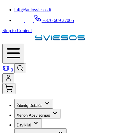
info@autosviesos.lt
+370 609 37005
Skip to Content
0
Žibintų Detalės
Xenon Apšvietimas
Davikliai