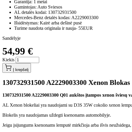
Garantija: 1 metai
Gamintojas: Auto Sviesos
AL detalės kodai: 130732931500
Mercedes-Benz detalės kodas: A2229003300
Išsidėstymas: Kairė arba dešinė pusė
Turime naudota originala ir nauja- 55EUR
Sandėlyje
54,99 €
Kiekis
Į krepšelį
130732931500 A2229003300 Xenon Blokas
130732931500 A2229003300 Q01 aukštos įtampos xenon šviesų v
AL Xenon blokeliai yra naudojami su D3S 35W cokolio xenon lem
Blokelis yra naudojamas uždegti ksenonams automobilyje.
Jeigu įsijungums ksenonams lemputė mirkčioja arba išvis neužsidega, 