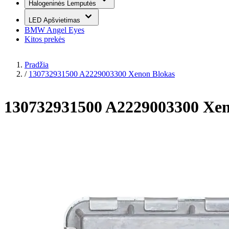
Halogeninės Lemputės
LED Apšvietimas
BMW Angel Eyes
Kitos prekės
Pradžia
/
130732931500 A2229003300 Xenon Blokas
130732931500 A2229003300 Xen