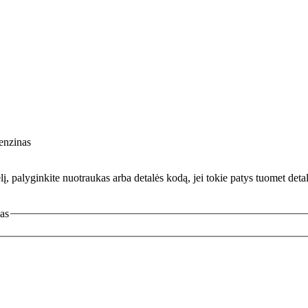
nzinas
 palyginkite nuotraukas arba detalės kodą, jei tokie patys tuomet detalė 
as