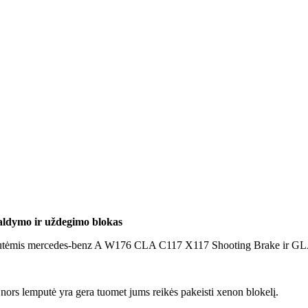
aldymo ir uždegimo blokas
putėmis mercedes-benz A W176 CLA C117 X117 Shooting Brake ir GL
nors lemputė yra gera tuomet jums reikės pakeisti xenon blokelį.