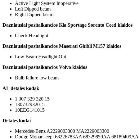
Active Light System Inoperative
Left Dipped beam
Right Dipped beam
Dazniausiai pasitaikancios Kia Sportage Sorento Ceed klaidos
Check Headlight
Dazniausiai pasitaikancios Maserati Ghibli M157 klaidos
Low Beam Headlight Out
Dazniausiai pasitaikancios Volvo klaidos
Bulb failure low beam
AL detalės kodai:
1 307 329 320 15
130732932015
10EEG141015
Detales kodai
Mercedes-Benz A2229003300 MA2229003300
Dodge Mopar Jeep: 68226783AA 68329859AA 68189409AA