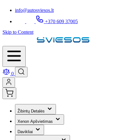
info@autosviesos.lt
+370 609 37005
Skip to Content
0
Žibintų Detalės
Xenon Apšvietimas
Davikliai