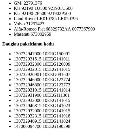
GM: 22791376
Kia 92190-1U500 921901U500
Kia 92190-2P500 921902P500
Land Rover LR010785 LR050796
Volvo 31297423
Alfa-Romeo Fiat 68329732AA 0077367909
Maserati 673002959
Daugiau pakeiciamu kodu
130732947000 10EEG150091
130732931515 10EEG141011
130732932300 10EEG120009
130732932015 10EEG141015
130732926901 10EEG091607
130732946900 10EEG122774
130732946800 10EEG122773
130732931915 10EEG141014
130732931900 10EEG111361
130732932000 10EEG141015
130732946815 10EEG141023
130732932000 10EEG141015
130732932315 10EEG141018
130732946915 10EEG141024
147000094700 10EEG190398