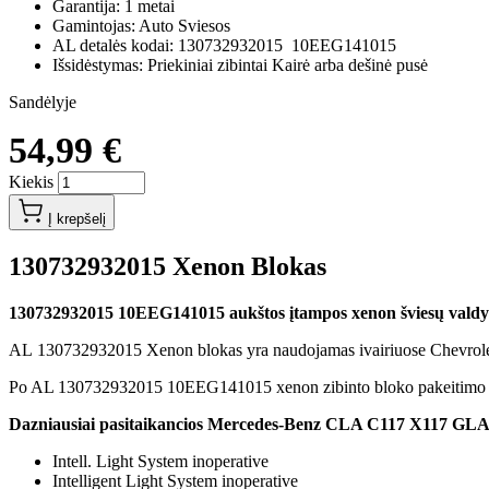
Garantija: 1 metai
Gamintojas: Auto Sviesos
AL detalės kodai: 130732932015 10EEG141015
Išsidėstymas: Priekiniai zibintai Kairė arba dešinė pusė
Sandėlyje
54,99 €
Kiekis
Į krepšelį
130732932015 Xenon Blokas
130732932015 10EEG141015 aukštos įtampos xenon šviesų valdy
AL 130732932015 Xenon blokas yra naudojamas ivairiuose Chevrolet
Po AL 130732932015 10EEG141015 xenon zibinto bloko pakeitimo ne
Dazniausiai pasitaikancios Mercedes-Benz CLA C117 X117 GLA X
Intell. Light System inoperative
Intelligent Light System inoperative