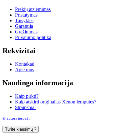
Prekių atsiėmimas
Pristatymas
Taisyklės
Garantija
Grąžinimas
Privatumo politika
Rekvizitai
Kontaktai
Apie mus
Naudinga informacija
Kaip pirkti?
Kaip atskirti originalias Xenon lemputes?
Straipsniai
© autosviesos.lt
Turite klausimų ?