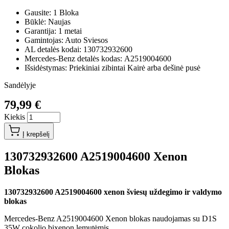
Gausite: 1 Bloka
Būklė: Naujas
Garantija: 1 metai
Gamintojas: Auto Sviesos
AL detalės kodai: 130732932600
Mercedes-Benz detalės kodas: A2519004600
Išsidėstymas: Priekiniai zibintai Kairė arba dešinė pusė
Sandėlyje
79,99 €
Kiekis
Į krepšelį
130732932600 A2519004600 Xenon
Blokas
130732932600 A2519004600 xenon šviesų uždegimo ir valdymo
blokas
Mercedes-Benz A2519004600 Xenon blokas naudojamas su D1S
35W cokolio bixenon lemutėmis.