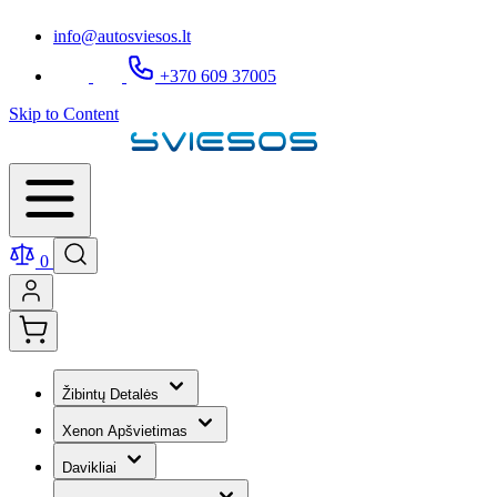
info@autosviesos.lt
+370 609 37005
Skip to Content
0
Žibintų Detalės
Xenon Apšvietimas
Davikliai