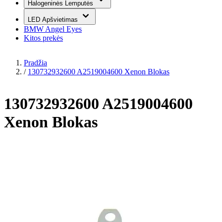
Halogeninės Lemputės
LED Apšvietimas
BMW Angel Eyes
Kitos prekės
Pradžia
/
130732932600 A2519004600 Xenon Blokas
130732932600 A2519004600
Xenon Blokas