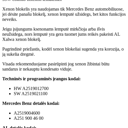
Xenon blokelis yra naudojamas tik Mercedes Benz automobiliuose,
jei dėsite panašu blokelį, xenon lemputė užsidegs, bet kitos funkcijos
neveiks.
Jeigu įsijungums ksenonams lemputė mirkčioja arba išvis
neužsidega, nors lemputė yra gera tuomet jums reikės pakeisti AL
Xalwa xenon blokelį.
Pagrindinė priežastis, kodėl xenon blokeliai sugenda yra korozija, o
ją sukelia dregmė.
Visada rekomenduojame pasirūpinti jog xenon žibintai būtu
sandarus ir nekauptu kondesato viduje.
Techninės ir programinės įrangos kodai:
HW A2519012700
SW A2519021100
Mercedes Benz detalės kodai:
A2519004600
A251 900 46 00
AL detalės kodai: