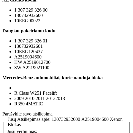
1 307 329 326 00
130732932600
10EEG90022
Daugiau pakeiciamu kodu
1 307 329 326 01
130732932601
10EEG120437
A2519004600
HW A2519012700
SW A2519021100
Mercedes-Benz automobiliai, kurie naudoja bloka
R Class W251 Facelift
2009 2010 2011 20122013
R350 4MATIC
Parašykite savo atsiliepimą
Jūsų Atsiliepimas apie:
130732932600 A2519004600 Xenon
Blokas
Jūsų vertinimas: