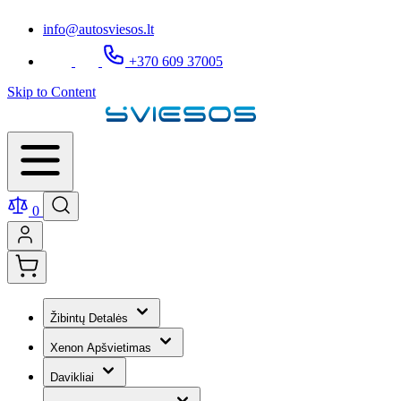
info@autosviesos.lt
+370 609 37005
Skip to Content
0
Žibintų Detalės
Xenon Apšvietimas
Davikliai