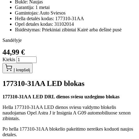
Bukle: Naujas
Garantija: 1 metai
Gamintojas: Auto Sviesos
Hella detalės kodas: 177310-31AA
Opel detales kodas: 31102014
Išsidėstymas: Priekiniai zibintai Kairė arba dešinė pusė
Sandėlyje
44,99 €
Kiekis
Į krepšelį
177310-31AA LED blokas
177310-31AA LED DRL dienos sviesu uzdegimo blokas
Hella 177310-31AA LED dienos sviesu valdymo blokelis
naudojamas Opel Astra J ir Insignia A G09 automobiliuose xenon
zibintais.
Po hella 177310-31AA blokelio pakeitimo nereikes koduoti naujos
detales.