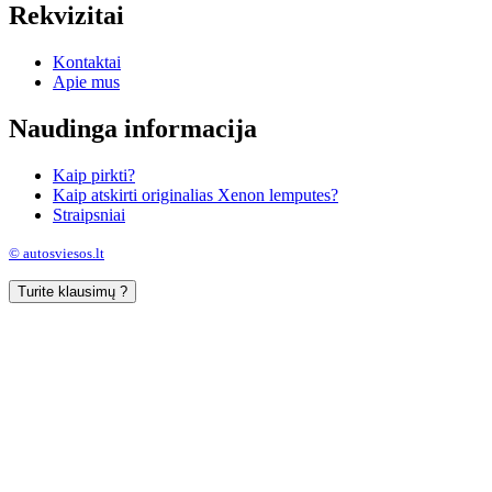
Rekvizitai
Kontaktai
Apie mus
Naudinga informacija
Kaip pirkti?
Kaip atskirti originalias Xenon lemputes?
Straipsniai
© autosviesos.lt
Turite klausimų ?