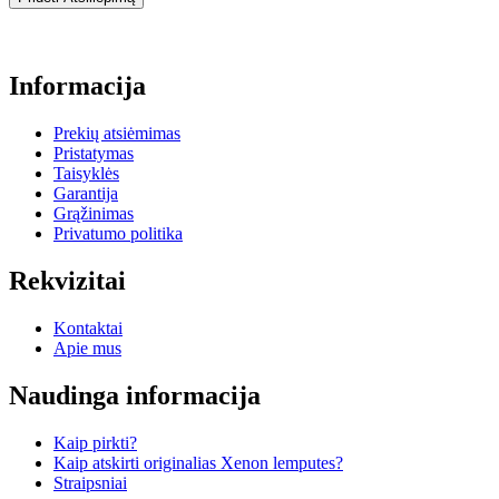
Informacija
Prekių atsiėmimas
Pristatymas
Taisyklės
Garantija
Grąžinimas
Privatumo politika
Rekvizitai
Kontaktai
Apie mus
Naudinga informacija
Kaip pirkti?
Kaip atskirti originalias Xenon lemputes?
Straipsniai