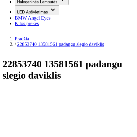
Halogeninės Lemputės
LED Apšvietimas
BMW Angel Eyes
Kitos prekės
Pradžia
/
22853740 13581561 padangu slegio daviklis
22853740 13581561 padangu
slegio daviklis