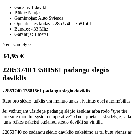
Gausite: 1 daviklį
Būklė: Naujas
Gamintojas: Auto Sviesos
Opel detalės kodas: 22853740 13581561
Bangos: 433 Mhz
Garantija: 1 metai
Nėra sandėlyje
34,95 €
22853740 13581561 padangu slegio
daviklis
22853740 13581561 padangų slegio daviklis.
Ratų oro slėgio jutiklis yra montuojamas į įvairius opel automobilius.
Jei važiuojant užsidegė padangų slėgio ženklas arba rodo "tyre tire
pressure monitor system inoperative" klaidą prietaisų skydelyje, tada
jums reikės pakeisti padangų slėgio daviklį su vintiliu.
22853740 po padangų slėgio daviklio pakeitimo ar tai būtu vienas ar