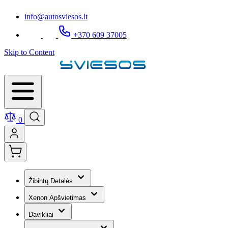
info@autosviesos.lt
+370 609 37005
Skip to Content
0
Žibintų Detalės
Xenon Apšvietimas
Davikliai