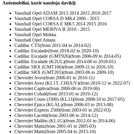
Automobiliai, kurie naudoja daviklį:
Vauxhall Opel ADAM 2013 2014 2015 2016 2017
Vauxhall Opel CORSA D MK4 2006 - 2015
Vauxhall Opel CORSA E MK5 2014 2015 2016
Vauxhall Opel MERIVA B 2010 - 2015
Vauxhall Opel Mokka
Vauxhall Opel Antara
Cadillac CTS(from 2011-04 to 2014-02)
Cadillac Escalade(from 2018-02 to 2020-10)
Cadillac Escalade (GMT926)(from 2006-09 to 2014-05)
Cadillac Escalade (K2UL)(from 2014-06 to 2018-01)
Cadillac SRX (GMT166)(from 2009-11 to 2016-10)
Cadillac SRX (GMT265)(from 2003-06 to 2009-10)
Chevrolet Aveo(from 2006-01 to 2010-11)
Chevrolet Aveo (KL1T, CHIA/V)(from 2010-12 to 2022-07)
Chevrolet Captiva(from 2006-06 to 2019-06)
Chevrolet Cobalt(from 2013-01 to 2019-12)
Chevrolet Cruze (J300) (KL1J)(from 2008-10 to 2017-05)
Chevrolet Epica (KLAL)(from 2006-03 to 2013-08)
Chevrolet Express 2500(from 2003-01 to 2022-03)
Chevrolet Lacetti(from 2003-06 to 2014-12)
Chevrolet Malibu (KL1G)(from 2012-01 to 2014-06)
Chevrolet Matiz(from 2001-01 to 2005-03)
Chevrolet Matiz(from 2005-04 to 2015-10)