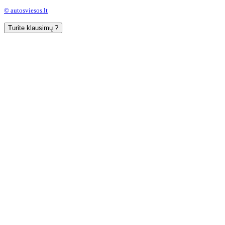
© autosviesos.lt
Turite klausimų ?