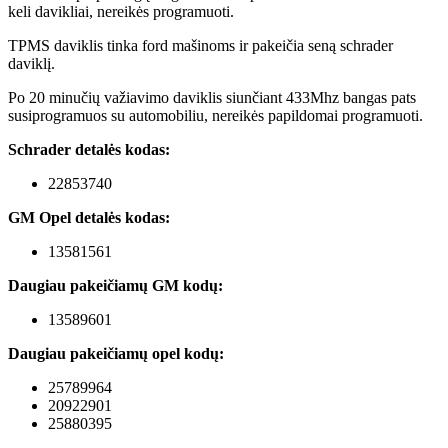
keli davikliai, nereikės programuoti.
TPMS daviklis tinka ford mašinoms ir pakeičia seną schrader
daviklį.
Po 20 minučių važiavimo daviklis siunčiant 433Mhz bangas pats
susiprogramuos su automobiliu, nereikės papildomai programuoti.
Schrader detalės kodas:
22853740
GM Opel
detalės kodas:
13581561
Daugiau pakeičiamų GM kodų:
13589601
Daugiau pakeičiamų opel kodų:
25789964
20922901
25880395