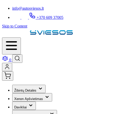
info@autosviesos.lt
+370 609 37005
Skip to Content
0
Žibintų Detalės
Xenon Apšvietimas
Davikliai