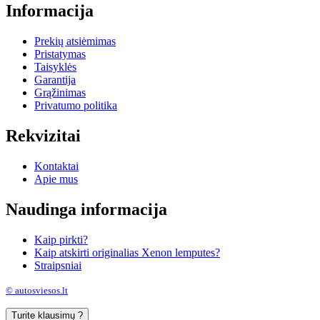
Informacija
Prekių atsiėmimas
Pristatymas
Taisyklės
Garantija
Grąžinimas
Privatumo politika
Rekvizitai
Kontaktai
Apie mus
Naudinga informacija
Kaip pirkti?
Kaip atskirti originalias Xenon lemputes?
Straipsniai
© autosviesos.lt
Turite klausimų ?