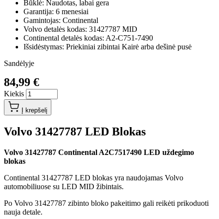
Būklė: Naudotas, labai gera
Garantija: 6 menesiai
Gamintojas: Continental
Volvo detalės kodas: 31427787 MID
Continental detalės kodas: A2-C751-7490
Išsidėstymas: Priekiniai zibintai Kairė arba dešinė pusė
Sandėlyje
84,99 €
Kiekis
Į krepšelį
Volvo 31427787 LED Blokas
Volvo 31427787
Continental A2C7517490
LED uždegimo
blokas
Continental 31427787 LED blokas yra naudojamas Volvo
automobiliuose su LED MID žibintais.
Po Volvo 31427787 zibinto bloko pakeitimo gali reikėti prikoduoti
nauja detale.