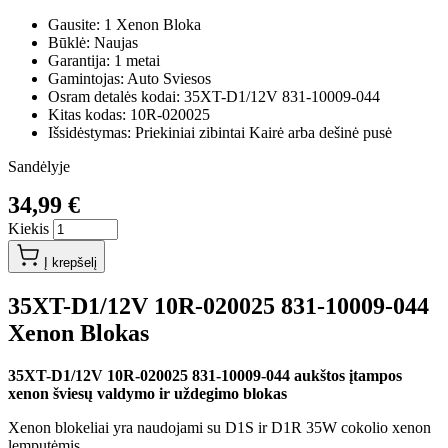
Gausite: 1 Xenon Bloka
Būklė: Naujas
Garantija: 1 metai
Gamintojas: Auto Sviesos
Osram detalės kodai: 35XT-D1/12V 831-10009-044
Kitas kodas: 10R-020025
Išsidėstymas: Priekiniai zibintai Kairė arba dešinė pusė
Sandėlyje
34,99 €
Kiekis
Į krepšelį
35XT-D1/12V 10R-020025 831-10009-044
Xenon Blokas
35XT-D1/12V 10R-020025 831-10009-044 aukštos įtampos
xenon šviesų valdymo ir uždegimo blokas
Xenon blokeliai yra naudojami su D1S ir D1R 35W cokolio xenon
lemputėmis.