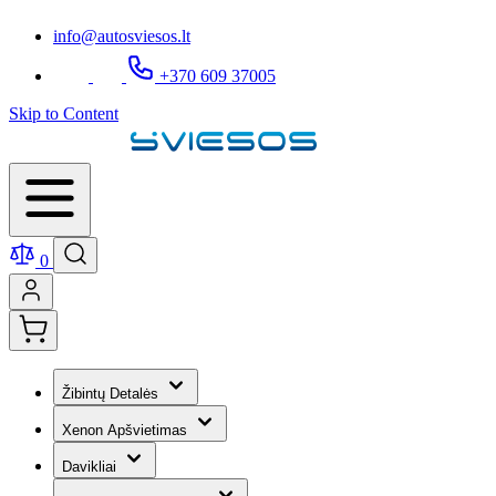
info@autosviesos.lt
+370 609 37005
Skip to Content
0
Žibintų Detalės
Xenon Apšvietimas
Davikliai