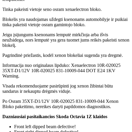
Tinka pakeisti vietoje seno osram xenaelectron bloko.
Blokelis yra naudojamas uždegti ksenonams automobilyje ir puikiai
tinka pakeisti vietoje osram gamintojo bloko.
Jeigu įsijungums ksenonams lemputė mirkčioja arba išvis
neužsidega, nors lemputė yra gera tuomet jums reikės pakeisti xenon
blokelį.
Pagrindinė priežastis, kodėl xenon blokeliai sugenda yra dregmė.
Informacija nuo originalaus lipduko: Xenaelectron 10R-020025
35XT-D1/12V 10R-020025 831-10009-044 DOT E24 1KV
Warning.
Visada rekomenduojame pasirūpinti jog xenon žibintai būtu
sandarus ir nekauptu drėgmės viduje.
Po Osram 35XT-D1/12V 10R-020025 831-10009-044 Xenon
Bloko pakeitimo, nereikes daryti papildomos diagnostikos.
Dazniausiai pasitaikancios Skoda Octavia 1Z klaidos
Front left dipped beam defective!
Front right dipped beam defective!