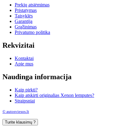
Prekių atsiėmimas
Pristatymas
Taisyklės
Garantija
Grąžinimas
Privatumo politika
Rekvizitai
Kontaktai
Apie mus
Naudinga informacija
Kaip pirkti?
Kaip atskirti originalias Xenon lemputes?
Straipsniai
© autosviesos.lt
Turite klausimų ?