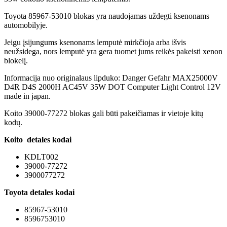
Toyota 85967-53010 blokas yra naudojamas uždegti ksenonams
automobilyje.
Jeigu įsijungums ksenonams lemputė mirkčioja arba išvis
neužsidega, nors lemputė yra gera tuomet jums reikės pakeisti xenon
blokelį.
Informacija nuo originalaus lipduko: Danger Gefahr MAX25000V
D4R D4S 2000H AC45V 35W DOT Computer Light Control 12V
made in japan.
Koito 39000-77272 blokas gali būti pakeičiamas ir vietoje kitų
kodų.
Koito detales kodai
KDLT002
39000-77272
3900077272
Toyota
detales kodai
85967-53010
8596753010