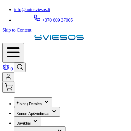
info@autosviesos.lt
+370 609 37005
Skip to Content
0
Žibintų Detalės
Xenon Apšvietimas
Davikliai