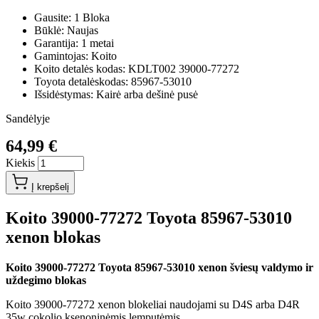
Gausite: 1 Bloka
Būklė: Naujas
Garantija: 1 metai
Gamintojas: Koito
Koito detalės kodas: KDLT002 39000-77272
Toyota detalėskodas: 85967-53010
Išsidėstymas: Kairė arba dešinė pusė
Sandėlyje
64,99 €
Kiekis
Į krepšelį
Koito 39000-77272 Toyota 85967-53010
xenon blokas
Koito 39000-77272 Toyota 85967-53010 xenon šviesų valdymo ir
uždegimo blokas
Koito 39000-77272 xenon blokeliai naudojami su D4S arba D4R
35w cokolio ksenoninėmis lemputėmis.