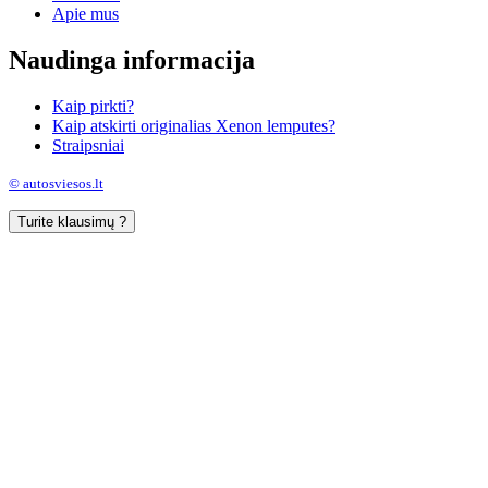
Apie mus
Naudinga informacija
Kaip pirkti?
Kaip atskirti originalias Xenon lemputes?
Straipsniai
© autosviesos.lt
Turite klausimų ?