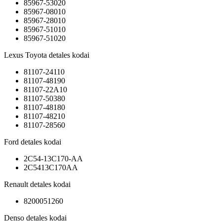
85967-53020
85967-08010
85967-28010
85967-51010
85967-51020
Lexus Toyota detales kodai
81107-24110
81107-48190
81107-22A10
81107-50380
81107-48180
81107-48210
81107-28560
Ford detales kodai
2C54-13C170-AA
2C5413C170AA
Renault detales kodai
8200051260
Denso detales kodai