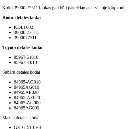
Koito 39000-77511 blokas gali būti pakeičiamas ir vietoje kitų kodų.
Koito detales kodai
KDLT002
39000-77511
3900077511
Toyota
detales kodai
85967-51010
8596751010
Subaru detales kodai
84965-AG010
84965AG010
84965AE020
84965-AE020
84965-AG000
84965AG000
Mazda detales kodai
GS1G-51-0H3