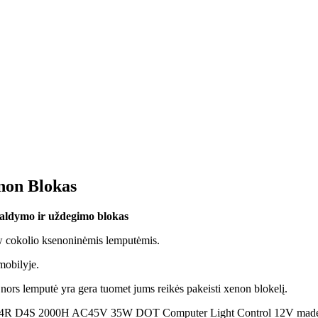
non Blokas
aldymo ir uždegimo blokas
 cokolio ksenoninėmis lemputėmis.
obilyje.
nors lemputė yra gera tuomet jums reikės pakeisti xenon blokelį.
 D4R D4S 2000H AC45V 35W DOT Computer Light Control 12V made 