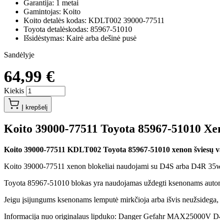
Garantija: 1 metai
Gamintojas: Koito
Koito detalės kodas: KDLT002 39000-77511
Toyota detalėskodas: 85967-51010
Išsidėstymas: Kairė arba dešinė pusė
Sandėlyje
64,99 €
Kiekis
Į krepšelį
Koito 39000-77511 Toyota 85967-51010 Xe
Koito 39000-77511 KDLT002 Toyota 85967-51010 xenon šviesų v
Koito 39000-77511 xenon blokeliai naudojami su D4S arba D4R 35w
Toyota 85967-51010 blokas yra naudojamas uždegti ksenonams autom
Jeigu įsijungums ksenonams lemputė mirkčioja arba išvis neužsidega, 
Informacija nuo originalaus lipduko: Danger Gefahr MAX25000V