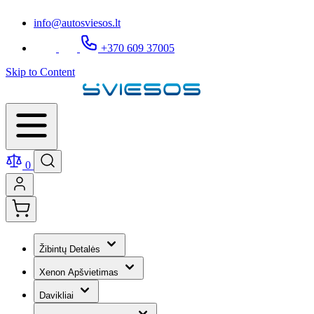
info@autosviesos.lt
+370 609 37005
Skip to Content
0
Žibintų Detalės
Xenon Apšvietimas
Davikliai