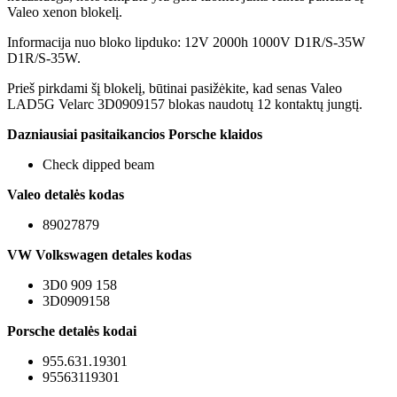
Valeo xenon blokelį.
Informacija nuo bloko lipduko: 12V 2000h 1000V D1R/S-35W
D1R/S-35W.
Prieš pirkdami šį blokelį, būtinai pasižėkite, kad senas Valeo
LAD5G Velarc 3D0909157 blokas naudotų 12 kontaktų jungtį.
Dazniausiai pasitaikancios Porsche klaidos
Check dipped beam
Valeo detalės kodas
89027879
VW Volkswagen detales kodas
3D0 909 158
3D0909158
Porsche detalės kodai
955.631.19301
95563119301