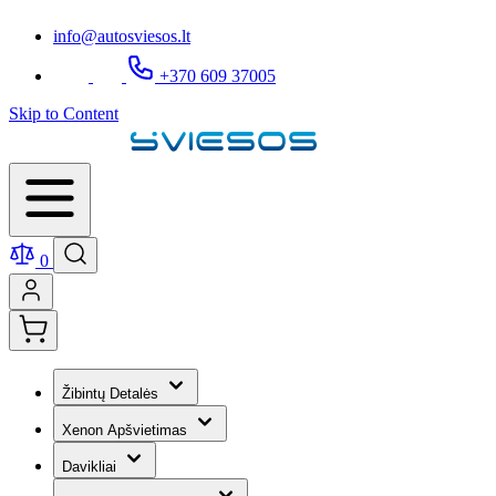
info@autosviesos.lt
+370 609 37005
Skip to Content
0
Žibintų Detalės
Xenon Apšvietimas
Davikliai