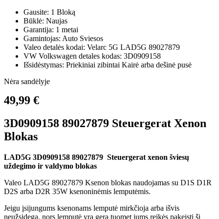
Gausite: 1 Bloką
Būklė: Naujas
Garantija: 1 metai
Gamintojas: Auto Sviesos
Valeo detalės kodai: Velarc 5G LAD5G 89027879
VW Volkswagen detales kodas: 3D0909158
Išsidėstymas: Priekiniai zibintai Kairė arba dešinė pusė
Nėra sandėlyje
49,99 €
3D0909158 89027879 Steuergerat Xenon
Blokas
LAD5G 3D0909158 89027879 Steuergerat xenon šviesų
uždegimo ir valdymo blokas
Valeo LAD5G 89027879 Ksenon blokas naudojamas su D1S D1R
D2S arba D2R 35W ksenoninėmis lemputėmis.
Jeigu įsijungums ksenonams lemputė mirkčioja arba išvis
neužsidega, nors lemputė yra gera tuomet jums reikės pakeisti šį