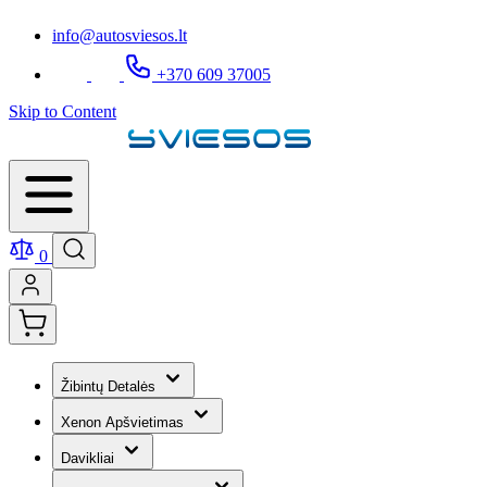
info@autosviesos.lt
+370 609 37005
Skip to Content
0
Žibintų Detalės
Xenon Apšvietimas
Davikliai