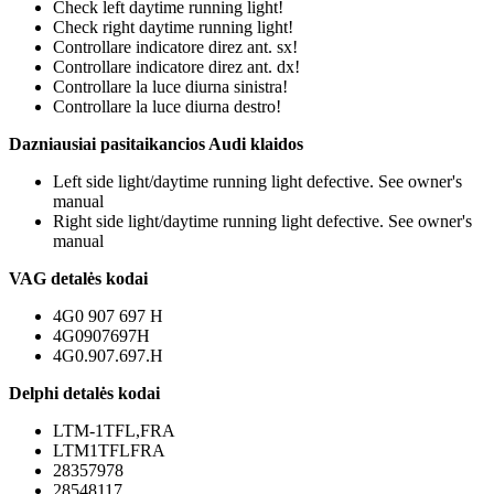
Check left daytime running light!
Check right daytime running light!
Controllare indicatore direz ant. sx!
Controllare indicatore direz ant. dx!
Controllare la luce diurna sinistra!
Controllare la luce diurna destro!
Dazniausiai pasitaikancios Audi klaidos
Left side light/daytime running light defective. See owner's
manual
Right side light/daytime running light defective. See owner's
manual
VAG detalės kodai
4G0 907 697 H
4G0907697H
4G0.907.697.H
Delphi detalės kodai
LTM-1TFL,FRA
LTM1TFLFRA
28357978
28548117