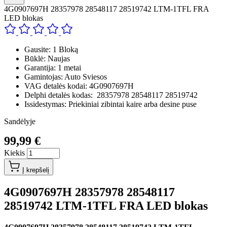
4G0907697H 28357978 28548117 28519742 LTM-1TFL FRA
LED blokas
Gausite: 1 Bloką
Būklė: Naujas
Garantija: 1 metai
Gamintojas: Auto Sviesos
VAG detalės kodai: 4G0907697H
Delphi detalės kodas: 28357978 28548117 28519742
Issidestymas: Priekiniai zibintai kaire arba desine puse
Sandėlyje
99,99 €
Kiekis
Į krepšelį
4G0907697H 28357978 28548117
28519742 LTM-1TFL FRA LED blokas