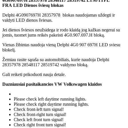
4G0907697H 28357978 28548117 28519742 LTM-1TFL
FRA LED Dienos šviesų blokas
Delphi 4G0907697H 28357978 blokas naudojamas uždegti ir
valdyti LED dienos šviesas.
Jei dienos šviesos neužsidega ir rodo klaidą jog kažkas negerai su
jomis, tuomet jums reikės pakeisti 4G0.907.697.H bloką.
Vienas žibintas naudoja vieną Delphi 4G0 907 697H LED sviesu
blokelį.
Žemiau rasite sąraša su automobiliais, kurie naudoja Delphi
28357978 28548117 28519742 valdymo bloką.
Gali reiketi prikoduoti nauja detale.
Dazniausiai pasitaikancios VW Volkswagen klaidos
Please check left daytime running lights.
Please check right daytime running lights.
Check front-left turn signal!
Check front-right turn signal!
Check left front turn signal!
Check right front turn signal!