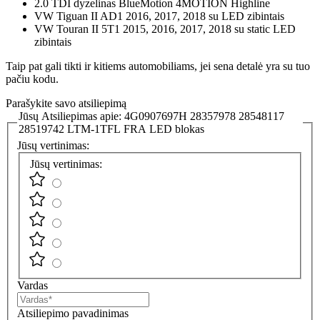
2.0 TDI dyzelinas BlueMotion 4MOTION Highline
VW Tiguan II AD1 2016, 2017, 2018 su LED zibintais
VW Touran II 5T1 2015, 2016, 2017, 2018 su static LED
zibintais
Taip pat gali tikti ir kitiems automobiliams, jei sena detalė yra su tuo
pačiu kodu.
Parašykite savo atsiliepimą
Jūsų Atsiliepimas apie:
4G0907697H 28357978 28548117
28519742 LTM-1TFL FRA LED blokas
Jūsų vertinimas:
Jūsų vertinimas:
Vardas
Atsiliepimo pavadinimas