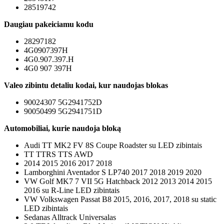
28519742
Daugiau pakeiciamu kodu
28297182
4G0907397H
4G0.907.397.H
4G0 907 397H
Valeo zibintu detaliu kodai, kur naudojas blokas
90024307 5G2941752D
90050499 5G2941751D
Automobiliai, kurie naudoja bloką
Audi TT MK2 FV 8S Coupe Roadster su LED zibintais
TT TTRS TTS AWD
2014 2015 2016 2017 2018
Lamborghini Aventador S LP740 2017 2018 2019 2020
VW Golf MK7 7 VII 5G Hatchback 2012 2013 2014 2015
2016 su R-Line LED zibintais
VW Volkswagen Passat B8 2015, 2016, 2017, 2018 su static
LED zibintais
Sedanas Alltrack Universalas