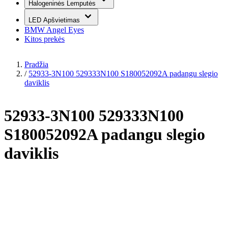
Halogeninės Lemputės
LED Apšvietimas
BMW Angel Eyes
Kitos prekės
Pradžia
/
52933-3N100 529333N100 S180052092A padangu slegio
daviklis
52933-3N100 529333N100
S180052092A padangu slegio
daviklis