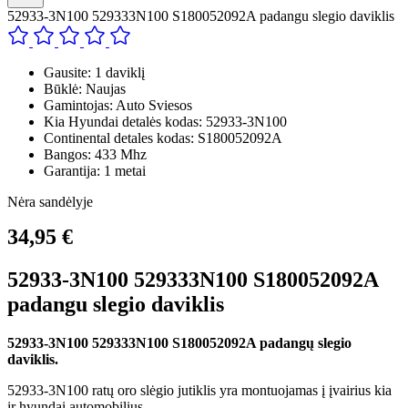
52933-3N100 529333N100 S180052092A padangu slegio daviklis
Gausite: 1 daviklį
Būklė: Naujas
Gamintojas: Auto Sviesos
Kia Hyundai detalės kodas: 52933-3N100
Continental detales kodas: S180052092A
Bangos: 433 Mhz
Garantija: 1 metai
Nėra sandėlyje
34,95 €
52933-3N100 529333N100 S180052092A
padangu slegio daviklis
52933-3N100 529333N100 S180052092A padangų slegio
daviklis.
52933-3N100 ratų oro slėgio jutiklis yra montuojamas į įvairius kia
ir hyundai automobilius.