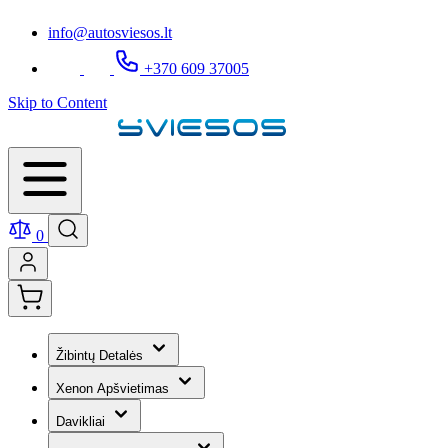
info@autosviesos.lt
+370 609 37005
Skip to Content
0
Žibintų Detalės
Xenon Apšvietimas
Davikliai