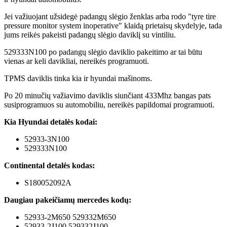
Jei važiuojant užsidegė padangų slėgio ženklas arba rodo "tyre tire
pressure monitor system inoperative" klaidą prietaisų skydelyje, tada
jums reikės pakeisti padangų slėgio daviklį su vintiliu.
529333N100 po padangų slėgio daviklio pakeitimo ar tai būtu
vienas ar keli davikliai, nereikės programuoti.
TPMS daviklis tinka kia ir hyundai mašinoms.
Po 20 minučių važiavimo daviklis siunčiant 433Mhz bangas pats
susiprogramuos su automobiliu, nereikės papildomai programuoti.
Kia Hyundai detalės kodai:
52933-3N100
529333N100
Continental detalės kodas:
S180052092A
Daugiau pakeičiamų mercedes kodų:
52933-2M650 529332M650
52933-2J100 529332J100