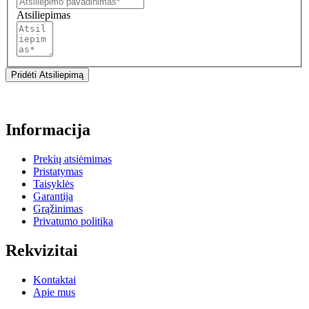
Atsiliepimas
Pridėti Atsiliepimą
Informacija
Prekių atsiėmimas
Pristatymas
Taisyklės
Garantija
Grąžinimas
Privatumo politika
Rekvizitai
Kontaktai
Apie mus