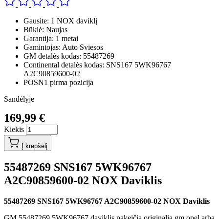
Gausite: 1 NOX daviklį
Būklė: Naujas
Garantija: 1 metai
Gamintojas: Auto Sviesos
GM detalės kodas: 55487269
Continental detalės kodas: SNS167 5WK96767
A2C90859600-02
POSN1 pirma pozicija
Sandėlyje
169,99 €
Kiekis
Į krepšelį
55487269 SNS167 5WK96767
A2C90859600-02 NOX Daviklis
55487269 SNS167 5WK96767 A2C90859600-02 NOX Daviklis
GM 55487269 5WK96767 daviklis pakeičia originalia gm opel arba