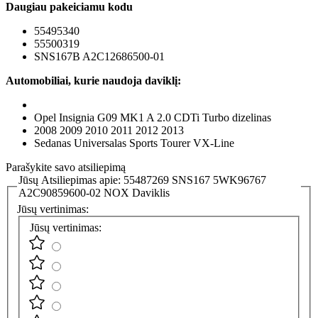
Daugiau pakeiciamu kodu
55495340
55500319
SNS167B A2C12686500-01
Automobiliai, kurie naudoj
a daviklį:
Opel Insignia G09 MK1 A 2.0 CDTi Turbo dizelinas
2008 2009 2010 2011 2012 2013
Sedanas Universalas Sports Tourer VX-Line
Parašykite savo atsiliepimą
Jūsų Atsiliepimas apie:
55487269 SNS167 5WK96767
A2C90859600-02 NOX Daviklis
Jūsų vertinimas:
Jūsų vertinimas: