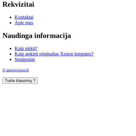
Rekvizitai
Kontaktai
Apie mus
Naudinga informacija
Kaip pirkti?
Kaip atskirti originalias Xenon lemputes?
Straipsniai
© autosviesos.lt
Turite klausimų ?