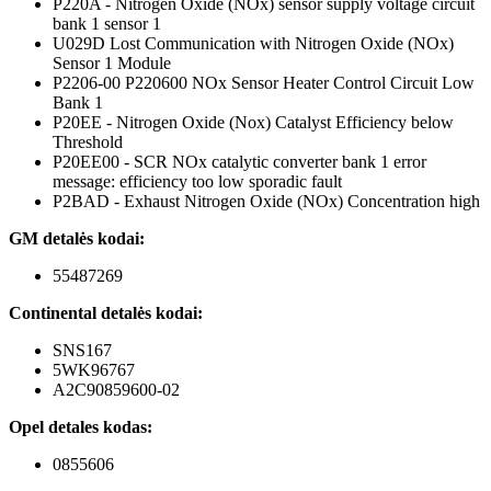
P220A - Nitrogen Oxide (NOx) sensor supply voltage circuit
bank 1 sensor 1
U029D Lost Communication with Nitrogen Oxide (NOx)
Sensor 1 Module
P2206-00 P220600 NOx Sensor Heater Control Circuit Low
Bank 1
P20EE - Nitrogen Oxide (Nox) Catalyst Efficiency below
Threshold
P20EE00 - SCR NOx catalytic converter bank 1 error
message: efficiency too low sporadic fault
P2BAD - Exhaust Nitrogen Oxide (NOx) Concentration high
GM detalės kodai:
55487269
Continental detalės kodai:
SNS167
5WK96767
A2C90859600-02
Opel detales kodas:
0855606