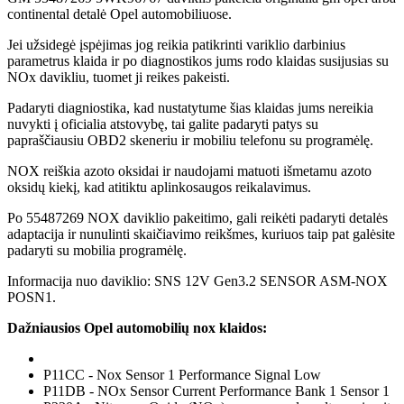
continental detalė Opel automobiliuose.
Jei užsidegė įspėjimas jog reikia patikrinti variklio darbinius
parametrus klaida ir po diagnostikos jums rodo klaidas susijusias su
NOx davikliu, tuomet ji reikes pakeisti.
Padaryti diagniostika, kad nustatytume šias klaidas jums nereikia
nuvykti į oficialia atstovybę, tai galite padaryti patys su
papraščiausiu OBD2 skeneriu ir mobiliu telefonu su programėlę.
NOX reiškia azoto oksidai ir naudojami matuoti išmetamu azoto
oksidų kiekį, kad atitiktu aplinkosaugos reikalavimus.
Po 55487269 NOX daviklio pakeitimo, gali reikėti padaryti detalės
adaptacija ir nunulinti skaičiavimo reikšmes, kuriuos taip pat galėsite
padaryti su mobilia programėlę.
Informacija nuo daviklio: SNS 12V Gen3.2 SENSOR ASM-NOX
POSN1.
Dažniausios Opel automobilių nox klaidos:
P11CC - Nox Sensor 1 Performance Signal Low
P11DB - NOx Sensor Current Performance Bank 1 Sensor 1