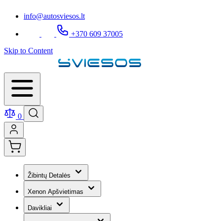
info@autosviesos.lt
+370 609 37005
Skip to Content
0
Žibintų Detalės
Xenon Apšvietimas
Davikliai