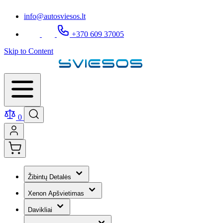
info@autosviesos.lt
+370 609 37005
Skip to Content
0
Žibintų Detalės
Xenon Apšvietimas
Davikliai