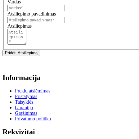
Vardas
Atsiliepimo pavadinimas
Atsiliepimas
Pridėti Atsiliepimą
Informacija
Prekių atsiėmimas
Pristatymas
Taisyklės
Garantija
Grąžinimas
Privatumo politika
Rekvizitai