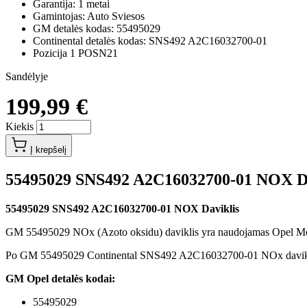
Garantija: 1 metai
Gamintojas: Auto Sviesos
GM detalės kodas: 55495029
Continental detalės kodas: SNS492 A2C16032700-01
Pozicija 1 POSN21
Sandėlyje
199,99 €
Kiekis
Į krepšelį
55495029 SNS492 A2C16032700-01 NOX Da
55495029 SNS492 A2C16032700-01 NOX Daviklis
GM 55495029 NOx (Azoto oksidu) daviklis yra naudojamas Opel Mokk
Po GM 55495029 Continental SNS492 A2C16032700-01 NOx daviklio 
GM Opel detalės kodai:
55495029