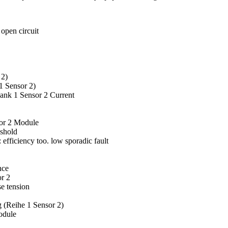
open circuit
 2)
1 Sensor 2)
ank 1 Sensor 2 Current
or 2 Module
eshold
fficiency too. low sporadic fault
nce
r 2
e tension
 (Reihe 1 Sensor 2)
odule