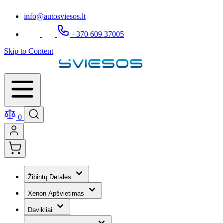
info@autosviesos.lt
+370 609 37005
Skip to Content
0
Žibintų Detalės
Xenon Apšvietimas
Davikliai