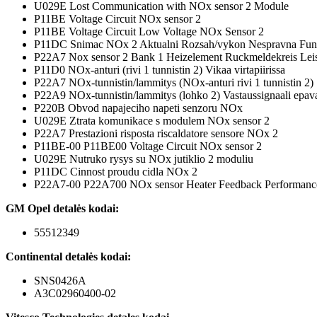
U029E Lost Communication with NOx sensor 2 Module
P11BE Voltage Circuit NOx sensor 2
P11BE Voltage Circuit Low Voltage NOx Sensor 2
P11DC Snimac NOx 2 Aktualni Rozsah/vykon Nespravna Fun
P22A7 Nox sensor 2 Bank 1 Heizelement Ruckmeldekreis Lei
P11D0 NOx-anturi (rivi 1 tunnistin 2) Vikaa virtapiirissa
P22A7 NOx-tunnistin/lammitys (NOx-anturi rivi 1 tunnistin 2)
P22A9 NOx-tunnistin/lammitys (lohko 2) Vastaussignaali epava
P220B Obvod napajeciho napeti senzoru NOx
U029E Ztrata komunikace s modulem NOx sensor 2
P22A7 Prestazioni risposta riscaldatore sensore NOx 2
P11BE-00 P11BE00 Voltage Circuit NOx sensor 2
U029E Nutruko rysys su NOx jutiklio 2 moduliu
P11DC Cinnost proudu cidla NOx 2
P22A7-00 P22A700 NOx sensor Heater Feedback Performance
GM Opel detalės kodai:
55512349
Continental detalės kodai:
SNS0426A
A3C02960400-02