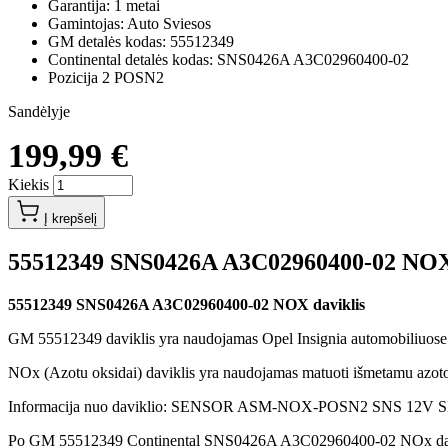
Garantija: 1 metai
Gamintojas: Auto Sviesos
GM detalės kodas: 55512349
Continental detalės kodas: SNS0426A A3C02960400-02
Pozicija 2 POSN2
Sandėlyje
199,99 €
Kiekis
Į krepšelį
55512349 SNS0426A A3C02960400-02 NOX 
55512349 SNS0426A A3C02960400-02 NOX daviklis
GM 55512349 daviklis yra naudojamas Opel Insignia automobiliuose s
NOx (Azotu oksidai) daviklis yra naudojamas matuoti išmetamu azoto 
Informacija nuo daviklio: SENSOR ASM-NOX-POSN2 SNS 12V 
Po GM 55512349 Continental SNS0426A A3C02960400-02 NOx davikli