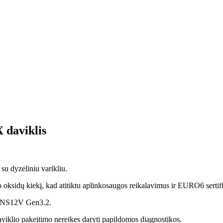
daviklis
u dyzeliniu varikliu.
oksidų kiekį, kad atitiktu aplinkosaugos reikalavimus ir EURO6 sertifi
SNS12V Gen3.2.
o pakeitimo nereikes daryti papildomos diagnostikos.