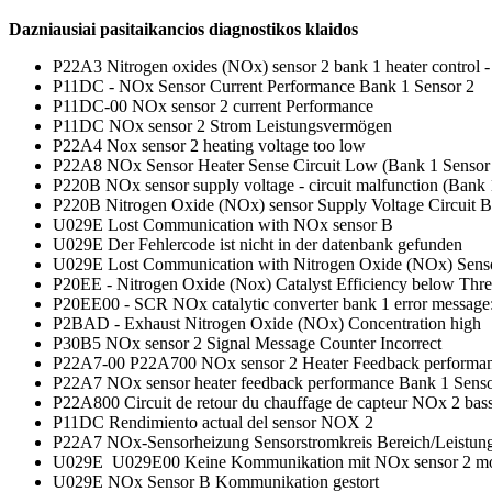
Dazniausiai pasitaikancios diagnostikos klaidos
P22A3 Nitrogen oxides (NOx) sensor 2 bank 1 heater control - 
P11DC - NOx Sensor Current Performance Bank 1 Sensor 2
P11DC-00 NOx sensor 2 current Performance
P11DC NOx sensor 2 Strom Leistungsvermögen
P22A4 Nox sensor 2 heating voltage too low
P22A8 NOx Sensor Heater Sense Circuit Low (Bank 1 Sensor
P220B NOx sensor supply voltage - circuit malfunction (Bank 
P220B Nitrogen Oxide (NOx) sensor Supply Voltage Circuit B
U029E Lost Communication with NOx sensor B
U029E Der Fehlercode ist nicht in der datenbank gefunden
U029E Lost Communication with Nitrogen Oxide (NOx) Sens
P20EE - Nitrogen Oxide (Nox) Catalyst Efficiency below Thr
P20EE00 - SCR NOx catalytic converter bank 1 error message: e
P2BAD - Exhaust Nitrogen Oxide (NOx) Concentration high
P30B5 NOx sensor 2 Signal Message Counter Incorrect
P22A7-00 P22A700 NOx sensor 2 Heater Feedback performa
P22A7 NOx sensor heater feedback performance Bank 1 Senso
P22A800 Circuit de retour du chauffage de capteur NOx 2 bass
P11DC Rendimiento actual del sensor NOX 2
P22A7 NOx-Sensorheizung Sensorstromkreis Bereich/Leistung
U029E U029E00 Keine Kommunikation mit NOx sensor 2 m
U029E NOx Sensor B Kommunikation gestort