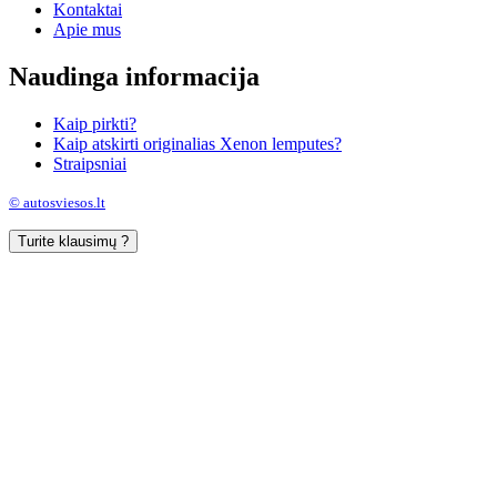
Kontaktai
Apie mus
Naudinga informacija
Kaip pirkti?
Kaip atskirti originalias Xenon lemputes?
Straipsniai
© autosviesos.lt
Turite klausimų ?