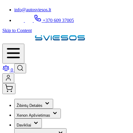
info@autosviesos.lt
+370 609 37005
Skip to Content
0
Žibintų Detalės
Xenon Apšvietimas
Davikliai