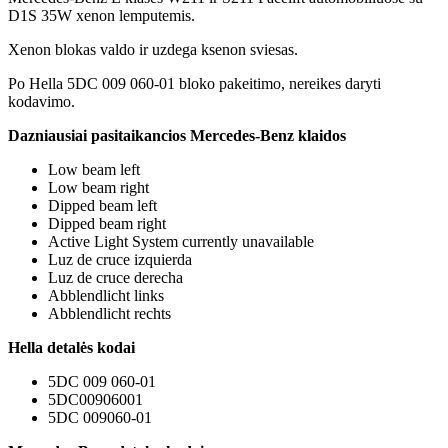
D1S 35W xenon lemputemis.
Xenon blokas valdo ir uzdega ksenon sviesas.
Po Hella 5DC 009 060-01 bloko pakeitimo, nereikes daryti
kodavimo.
Dazniausiai pasitaikancios Mercedes-Benz klaidos
Low beam left
Low beam right
Dipped beam left
Dipped beam right
Active Light System currently unavailable
Luz de cruce izquierda
Luz de cruce derecha
Abblendlicht links
Abblendlicht rechts
Hella detalės kodai
5DC 009 060-01
5DC00906001
5DC 009060-01