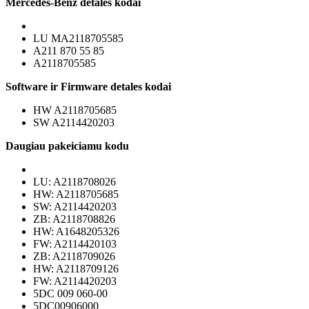
Mercedes-Benz detales kodai
LU MA2118705585
A211 870 55 85
A2118705585
Software ir Firmware detales kodai
HW A2118705685
SW A2114420203
Daugiau pakeiciamu kodu
LU: A2118708026
HW: A2118705685
SW: A2114420203
ZB: A2118708826
HW: A1648205326
FW: A2114420103
ZB: A2118709026
HW: A2118709126
FW: A2114420203
5DC 009 060-00
5DC00906000