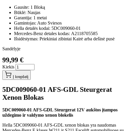
Gausite: 1 Bloką
Būklė: Naujas
Garantija: 1 metai
Gamintojas: Auto Sviesos
Hella detalės kodai: 5DC009060-01
Mercedes-Benz detales kodas: A2118705585
Išsidėstymas: Priekiniai zibintai Kairė arba dešinė pusė
Sandėlyje
99,99 €
Kiekis
Į krepšelį
5DC009060-01 AFS-GDL Steurgerat
Xenon Blokas
5DC009060-01 AFS-GDL Steurgerat 12V aukštos įtampos
uždegimo ir valdymo xenon blokelis
Hella 5DC009060-01 AFS-GDL xenon blokas yra naudomas
Mercedes-Benz E klases W211 ir S211 Facelift automobiliuose su