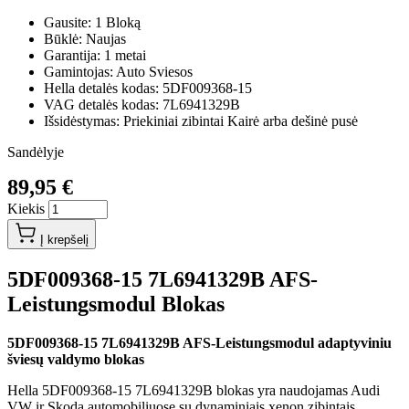
Gausite: 1 Bloką
Būklė: Naujas
Garantija: 1 metai
Gamintojas: Auto Sviesos
Hella detalės kodas: 5DF009368-15
VAG detalės kodas: 7L6941329B
Išsidėstymas: Priekiniai zibintai Kairė arba dešinė pusė
Sandėlyje
89,95 €
Kiekis
Į krepšelį
5DF009368-15 7L6941329B AFS-
Leistungsmodul Blokas
5DF009368-15 7L6941329B AFS-Leistungsmodul adaptyviniu
šviesų valdymo blokas
Hella 5DF009368-15 7L6941329B blokas yra naudojamas Audi
VW ir Skoda automobiliuose su dynaminiais xenon zibintais.