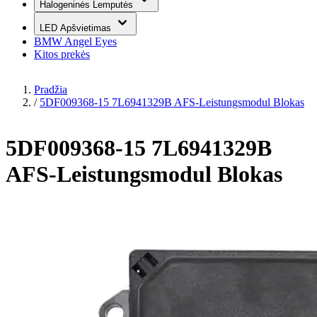
Halogeninės Lemputės
LED Apšvietimas
BMW Angel Eyes
Kitos prekės
Pradžia
/
5DF009368-15 7L6941329B AFS-Leistungsmodul Blokas
5DF009368-15 7L6941329B
AFS-Leistungsmodul Blokas