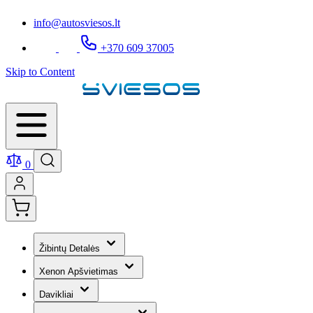
info@autosviesos.lt
+370 609 37005
Skip to Content
0
Žibintų Detalės
Xenon Apšvietimas
Davikliai