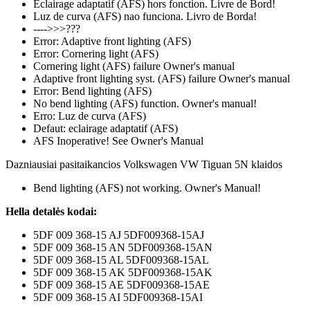
Eclairage adaptatif (AFS) hors fonction. Livre de Bord!
Luz de curva (AFS) nao funciona. Livro de Borda!
---->>>???
Error: Adaptive front lighting (AFS)
Error: Cornering light (AFS)
Cornering light (AFS) failure Owner's manual
Adaptive front lighting syst. (AFS) failure Owner's manual
Error: Bend lighting (AFS)
No bend lighting (AFS) function. Owner's manual!
Erro: Luz de curva (AFS)
Defaut: eclairage adaptatif (AFS)
AFS Inoperative! See Owner's Manual
Dazniausiai pasitaikancios Volkswagen VW Tiguan 5N klaidos
Bend lighting (AFS) not working. Owner's Manual!
Hella detalės kodai:
5DF 009 368-15 AJ 5DF009368-15AJ
5DF 009 368-15 AN 5DF009368-15AN
5DF 009 368-15 AL 5DF009368-15AL
5DF 009 368-15 AK 5DF009368-15AK
5DF 009 368-15 AE 5DF009368-15AE
5DF 009 368-15 AI 5DF009368-15AI