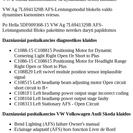
VW Ag 7L6941329B AFS-Leistungsmodul blokelis valdo
dynamines ksenonines sviesas.
Po Hella 5DF009368-15 VW Ag 7L6941329B AFS-
Leistungsmodul Bloko pakeitimo nereikes daryti papildomos
Dazniausiai pasitaikancios diagnostikos klaidos
C1088-15 C108815 Positioning Motor for Dynamic
Cornering Light Right Open Or Short to Plus
C1086-15 C108615 Positioning Motor for Headlight Range
Right Open or Short to Plus
C108B29 Left swivel module position sensor implausible
signal
C108515 Left headlamp beam adjusting motor Open circuit
short circuit to B+
C1081F1 Left headlamp power output stage incorrect coding
C108104 Left headlamp power output stage faulty
C108313 Left Stationary AFS - Open Circuit
Dazniausiai pasitaikancios VW Volkswagen Audi Skoda klaidos
Bend Lighting (AFS) failure Owner's manual
Eclairage adaptatif (AFS) hors fonction Livre de Bord