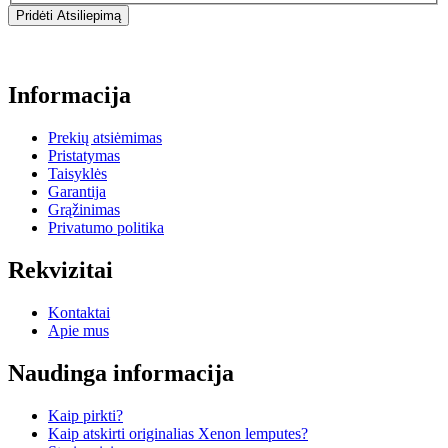
Pridėti Atsiliepimą
Informacija
Prekių atsiėmimas
Pristatymas
Taisyklės
Garantija
Grąžinimas
Privatumo politika
Rekvizitai
Kontaktai
Apie mus
Naudinga informacija
Kaip pirkti?
Kaip atskirti originalias Xenon lemputes?