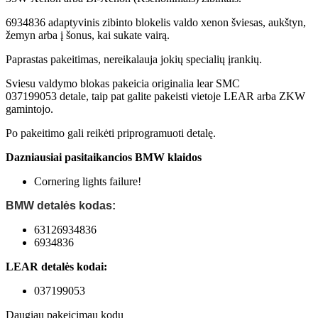
6934836 adaptyvinis zibinto blokelis valdo xenon šviesas, aukštyn,
žemyn arba į šonus, kai sukate vairą.
Paprastas pakeitimas, nereikalauja jokių specialių įrankių.
Sviesu valdymo blokas pakeicia originalia lear SMC
037199053 detale, taip pat galite pakeisti vietoje LEAR arba ZKW
gamintojo.
Po pakeitimo gali reikėti priprogramuoti detalę.
Dazniausiai pasitaikancios BMW klaidos
Cornering lights failure!
BMW detalės kodas:
63126934836
6934836
LEAR detalės kodai:
037199053
Daugiau pakeicimau kodu