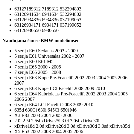
63127189312 7189312 532294803
63126941634 6941634 532294802
63126934836 6934836 037199053
63126934171 6934171 037199052
63126930650 6930650
Naudojama šiuose BMW modeliuose:
5 serija E60 Sedanas 2003 - 2009
5 serija E61 Universalas 2002 - 2007
5 serija E60 E61 M5
7 serija E65 2000 - 2005
7 serija E66 2005 - 2008
6 serija E63 Kupe Pre-Feacelift 2002 2003 2004 2005 2006
2007
6 serija E63 Kupe LCI Facelift 2008 2009 2010
6 serija E64 Kabrioletas Pre-Feacelift 2002 2003 2004 2005
2006 2007
6 serija E64 LCI Facelift 2008 2009 2010
635d 630Ci 630i 645Ci 650i M6
X3 E83 2003 2004 2005 2006
2.0i 2.5i 2.5si xDrive25i 3.0i 3.0si xDrive30i
xDrive18d 2.0d xDrive20d 3.0d xDrive30d 3.0sd xDrive35d
X5 E53 2002 2003 2004 2005 2006