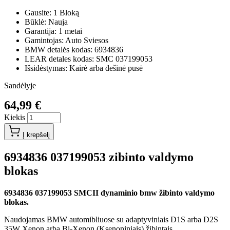
Gausite: 1 Bloką
Būklė: Nauja
Garantija: 1 metai
Gamintojas: Auto Sviesos
BMW detalės kodas: 6934836
LEAR detales kodas: SMC 037199053
Išsidėstymas: Kairė arba dešinė pusė
Sandėlyje
64,99 €
Kiekis
Į krepšelį
6934836 037199053 zibinto valdymo
blokas
6934836 037199053 SMCII dynaminio bmw žibinto valdymo
blokas.
Naudojamas BMW automibliuose su adaptyviniais D1S arba D2S
35W Xenon arba Bi-Xenon (Ksenoniniais) žibintais.