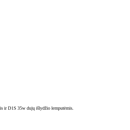
s ir D1S 35w dujų išlydžio lemputėmis.