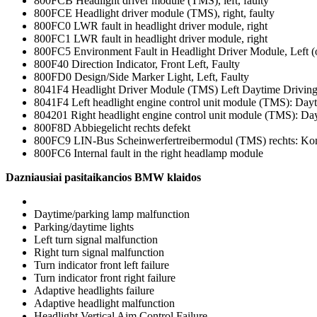
800FCB Headlight driver module (TMS), left, faulty
800FCE Headlight driver module (TMS), right, faulty
800FC0 LWR fault in headlight driver module, right
800FC1 LWR fault in headlight driver module, right
800FC5 Environment Fault in Headlight Driver Module, Left (o
800F40 Direction Indicator, Front Left, Faulty
800FD0 Design/Side Marker Light, Left, Faulty
8041F4 Headlight Driver Module (TMS) Left Daytime Driving Li
8041F4 Left headlight engine control unit module (TMS): Daytime
804201 Right headlight engine control unit module (TMS): Daytim
800F8D Abbiegelicht rechts defekt
800FC9 LIN-Bus Scheinwerfertreibermodul (TMS) rechts: Ko
800FC6 Internal fault in the right headlamp module
Dazniausiai pasitaikancios BMW klaidos
Daytime/parking lamp malfunction
Parking/daytime lights
Left turn signal malfunction
Right turn signal malfunction
Turn indicator front left failure
Turn indicator front right failure
Adaptive headlights failure
Adaptive headlight malfunction
Headlight Vertical Aim Control Failure