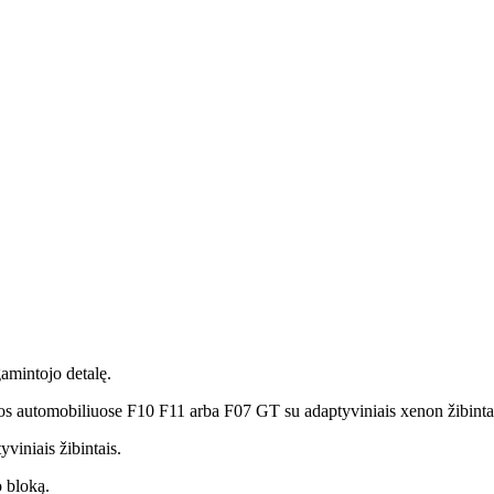
amintojo detalę.
utomobiliuose F10 F11 arba F07 GT su adaptyviniais xenon žibintai
viniais žibintais.
 bloką.