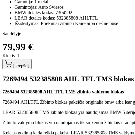
Garantija: 1 metai
Gamintojas: Auto Sviesos
BMW detalės kodas: 7304592
LEAR detales kodas: 532385808 AHLTFL
Išsidėstymas: Priekiniai zibintai Kairė arba dešinė pusė
Sandėlyje
79,99 €
Kiekis
Į krepšelį
7269494 532385808 AHL TFL TMS blokas
7269494 532385808 AHL TFL TMS zibinto valdymo blokas
7269494 AHLTFL Žibinto blokas pakeičia originalia bmw arba lear g
LEAR 532385808 TMS zibinto blokas yra naudojamas BMW 5 serijos a
Žibinto valdymo blokas yra naudojamas tik su xenon žibintais ir adapty
Keletas gedimų kada reikia pakeisti LEAR 532385808 TMS valdymo