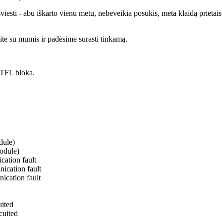
esti - abu iškarto vienu metu, nebeveikia posukis, meta klaidą prietais
te su mumis ir padėsime surasti tinkamą.
TFL bloka.
dule)
odule)
cation fault
ication fault
ication fault
uited
cuited