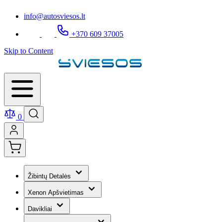
info@autosviesos.lt
+370 609 37005
Skip to Content
0
Žibintų Detalės
Xenon Apšvietimas
Davikliai