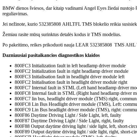
BMW dienos šviesos, dar kitaip vadinami Angel Eyes žiedai nustojo švi
reguliavimas.
Jei nežinote, kurio 532385808 AHLTFL TMS blokelio reikia susisieki
Žemiau rasite mūsų surinktus detalės kodus ir TMS modelius.
Po pakeitimo, reikes prikoduoti nauja LEAR 532385808 TMS AHL 
Dazniausiai pasitaikancios diagnostikos klaidos
800FC3 Initialization fault in left headlamp driver module
800FC2 Initialization fault in right headlamp driver module
800FC3 Initialisation fault in headlight driver module left
800FC2 Initialisation fault in headlight driver module right
800FC7 Internal fault in STML (Left hand headlamp driver mo
800FC8 Internal fault in STML (Right hand headlamp driver m
800FC7 lin bus, headlight driver module (TMS) right, communi
800FC8 Lin Bus Headlight driver module (TMS), Left: commun
800FC9 Lin Bus headlight driver module (TMS), right: commun
800F86 Daytime Driving Light / Side Light, left, faulty
800F87 Daytime Driving Light / Side Light, right, faulty
800F88 Output daytime driving light / side light, left, short-circ
800F89 Output daytime driving light / side light, right, short-cir