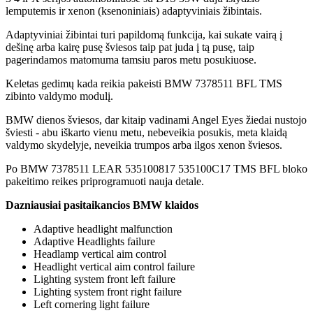
lemputemis ir xenon (ksenoniniais) adaptyviniais žibintais.
Adaptyviniai žibintai turi papildomą funkcija, kai sukate vairą į
dešinę arba kairę pusę šviesos taip pat juda į tą pusę, taip
pagerindamos matomuma tamsiu paros metu posukiuose.
Keletas gedimų kada reikia pakeisti BMW 7378511 BFL TMS
zibinto valdymo modulį.
BMW dienos šviesos, dar kitaip vadinami Angel Eyes žiedai nustojo
šviesti - abu iškarto vienu metu, nebeveikia posukis, meta klaidą
valdymo skydelyje, neveikia trumpos arba ilgos xenon šviesos.
Po BMW 7378511 LEAR 535100817 535100C17 TMS BFL bloko
pakeitimo reikes priprogramuoti nauja detale.
Dazniausiai pasitaikancios BMW klaidos
Adaptive headlight malfunction
Adaptive Headlights failure
Headlamp vertical aim control
Headlight vertical aim control failure
Lighting system front left failure
Lighting system front right failure
Left cornering light failure