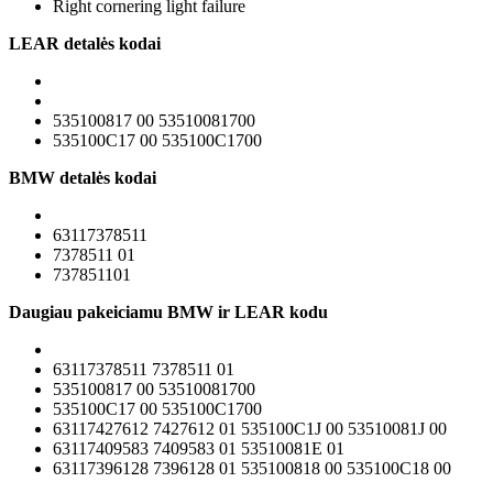
Right cornering light failure
LEAR detalės kodai
535100817 00 53510081700
535100C17 00 535100C1700
BMW detalės kodai
63117378511
7378511 01
737851101
Daugiau pakeiciamu BMW ir LEAR kodu
63117378511 7378511 01
535100817 00 53510081700
535100C17 00 535100C1700
63117427612 7427612 01 535100C1J 00 53510081J 00
63117409583 7409583 01 53510081E 01
63117396128 7396128 01 535100818 00 535100C18 00