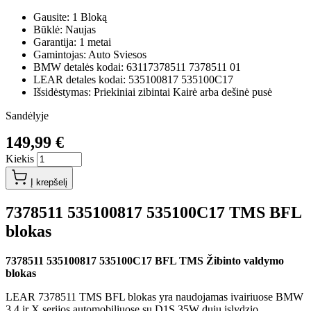
Gausite: 1 Bloką
Būklė: Naujas
Garantija: 1 metai
Gamintojas: Auto Sviesos
BMW detalės kodai: 63117378511 7378511 01
LEAR detales kodai: 535100817 535100C17
Išsidėstymas: Priekiniai zibintai Kairė arba dešinė pusė
Sandėlyje
149,99 €
Kiekis
Į krepšelį
7378511 535100817 535100C17 TMS BFL
blokas
7378511 535100817 535100C17 BFL TMS Žibinto valdymo
blokas
LEAR 7378511 TMS BFL blokas yra naudojamas ivairiuose BMW
3 4 ir X serijos automobiliuose su D1S 35W duju islydzio