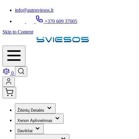
info@autosviesos.lt
+370 609 37005
Skip to Content
0
Žibintų Detalės
Xenon Apšvietimas
Davikliai