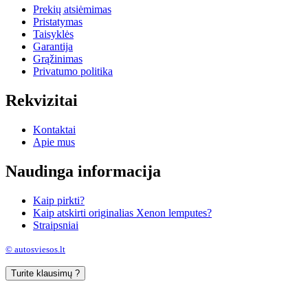
Prekių atsiėmimas
Pristatymas
Taisyklės
Garantija
Grąžinimas
Privatumo politika
Rekvizitai
Kontaktai
Apie mus
Naudinga informacija
Kaip pirkti?
Kaip atskirti originalias Xenon lemputes?
Straipsniai
© autosviesos.lt
Turite klausimų ?