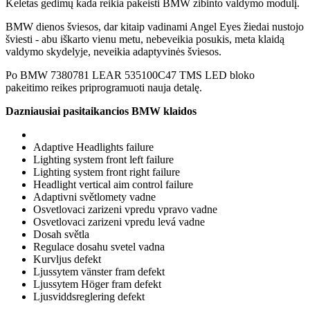
Keletas gedimų kada reikia pakeisti BMW zibinto valdymo modulį.
BMW dienos šviesos, dar kitaip vadinami Angel Eyes žiedai nustojo
šviesti - abu iškarto vienu metu, nebeveikia posukis, meta klaidą
valdymo skydelyje, neveikia adaptyvinės šviesos.
Po BMW 7380781 LEAR 535100C47 TMS LED bloko
pakeitimo reikes priprogramuoti nauja detalę.
Dazniausiai pasitaikancios BMW klaidos
Adaptive Headlights failure
Lighting system front left failure
Lighting system front right failure
Headlight vertical aim control failure
Adaptivni světlomety vadne
Osvetlovaci zarizeni vpredu vpravo vadne
Osvetlovaci zarizeni vpredu levá vadne
Dosah světla
Regulace dosahu svetel vadna
Kurvljus defekt
Ljussytem vänster fram defekt
Ljussytem Höger fram defekt
Ljusviddsreglering defekt