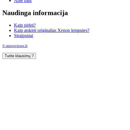
Apie mus
Naudinga informacija
Kaip pirkti?
Kaip atskirti originalias Xenon lemputes?
Straipsniai
© autosviesos.lt
Turite klausimų ?