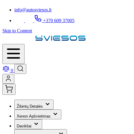
info@autosviesos.lt
+370 609 37005
Skip to Content
0
Žibintų Detalės
Xenon Apšvietimas
Davikliai