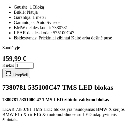
Gausite: 1 Bloką
Būklė: Nauja
Garantija: 1 metai
Gamintojas: Auto Sviesos
BMW detalės kodai: 7380781
LEAR detales kodai: 535100C47
Išsidėstymas: Priekiniai zibintai Kairė arba dešinė pusė
Sandėlyje
159,99 €
Kiekis
Į krepšelį
7380781 535100C47 TMS LED blokas
7380781 535100C47 TMS LED zibinto valdymo blokas
LEAR 7380781 TMS LED blokas yra naudojamas BMW X serijos
BMW F15 X5 ir F16 X6 automobiliuose su LED adaptyviniais
žibintais.