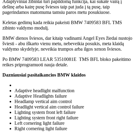
Adaptyviniai žibintai turi papildomą funkcija, kai sukate vairą į
dešinę arba kairę pusę šviesos taip pat juda į tą pusę, taip
pagerindamos matomuma tamsiu paros metu posukiuose.
Keletas gedimų kada reikia pakeisti BMW 7409583 BFL TMS
zibinto valdymo modulį.
BMW dienos šviesos, dar kitaip vadinami Angel Eyes žiedai nustojo
šviesti - abu iškarto vienu metu, nebeveikia posukis, meta klaidą
valdymo skydelyje, neveikia trumpos arba ilgos xenon šviesos.
Po BMW 7409583 LEAR 53510081E TMS BFL bloko pakeitimo
reikes priprogramuoti nauja detale.
Dazniausiai pasitaikancios BMW klaidos
Adaptive headlight malfunction
Adaptive Headlights failure
Headlamp vertical aim control
Headlight vertical aim control failure
Lighting system front left failure
Lighting system front right failure
Left cornering light failure
Right cornering light failure