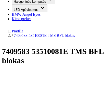
Halogeninės Lemputės
LED Apšvietimas
BMW Angel Eyes
Kitos prekės
Pradžia
/
7409583 53510081E TMS BFL blokas
7409583 53510081E TMS BFL
blokas