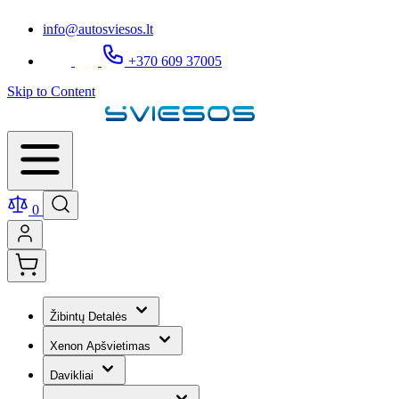
info@autosviesos.lt
+370 609 37005
Skip to Content
0
Žibintų Detalės
Xenon Apšvietimas
Davikliai