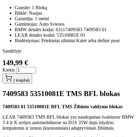
Gausite: 1 Bloką
Būklė: Naujas
Garantija: 1 metai
Gamintojas: Auto Sviesos
BMW detalės kodai: 63117409583 7409583 01
LEAR detales kodai: 53510081E 01
Išsidėstymas: Priekiniai zibintai Kairė arba dešinė pusė
Sandėlyje
149,99 €
Kiekis
Į krepšelį
7409583 53510081E TMS BFL blokas
7409583 01 53510081E BFL TMS Žibinto valdymo blokas
LEAR 7409583 TMS BFL blokas yra naudojamas ivairiuose BMW
3 4 ir X serijos automobiliuose su D1S 35W duju islydzio
lemputemis ir xenon (ksenoniniais) adaptyviniais žibintais.