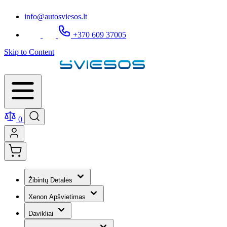
info@autosviesos.lt
+370 609 37005
Skip to Content
0
Žibintų Detalės
Xenon Apšvietimas
Davikliai