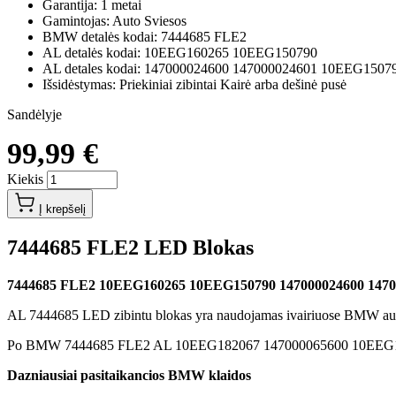
Garantija: 1 metai
Gamintojas: Auto Sviesos
BMW detalės kodai: 7444685 FLE2
AL detalės kodai: 10EEG160265 10EEG150790
AL detales kodai: 147000024600 147000024601 10EEG1507
Išsidėstymas: Priekiniai zibintai Kairė arba dešinė pusė
Sandėlyje
99,99 €
Kiekis
Į krepšelį
7444685 FLE2 LED Blokas
7444685 FLE2 10EEG160265 10EEG150790 147000024600 14700
AL 7444685 LED zibintu blokas yra naudojamas ivairiuose BMW au
Po BMW 7444685 FLE2 AL 10EEG182067 147000065600 10EEG172157 
Dazniausiai pasitaikancios BMW klaidos