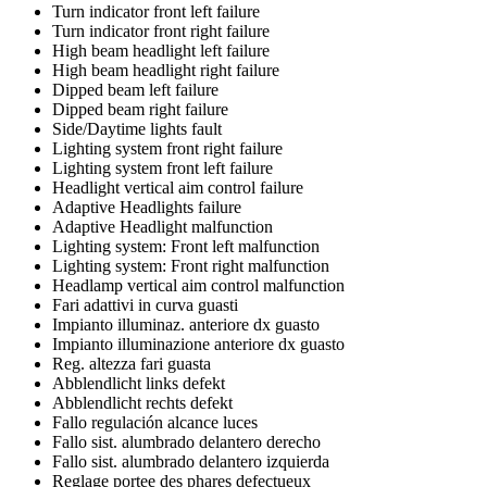
Turn indicator front left failure
Turn indicator front right failure
High beam headlight left failure
High beam headlight right failure
Dipped beam left failure
Dipped beam right failure
Side/Daytime lights fault
Lighting system front right failure
Lighting system front left failure
Headlight vertical aim control failure
Adaptive Headlights failure
Adaptive Headlight malfunction
Lighting system: Front left malfunction
Lighting system: Front right malfunction
Headlamp vertical aim control malfunction
Fari adattivi in curva guasti
Impianto illuminaz. anteriore dx guasto
Impianto illuminazione anteriore dx guasto
Reg. altezza fari guasta
Abblendlicht links defekt
Abblendlicht rechts defekt
Fallo regulación alcance luces
Fallo sist. alumbrado delantero derecho
Fallo sist. alumbrado delantero izquierda
Reglage portee des phares defectueux