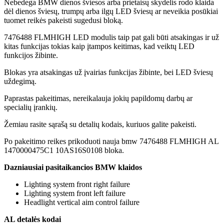
Nebedega BMW dienos šviesos arba prietaisų skydelis rodo klaida
dėl dienos šviesų, trumpų arba ilgų LED šviesų ar neveikia posūkiai
tuomet reikės pakeisti sugedusi bloką.
7476488 FLMHIGH LED modulis taip pat gali būti atsakingas ir už
kitas funkcijas tokias kaip įtampos keitimas, kad veiktų LED
funkcijos žibinte.
Blokas yra atsakingas už įvairias funkcijas žibinte, bei LED šviesų
uždegimą.
Paprastas pakeitimas, nereikalauja jokių papildomų darbų ar
specialių įrankių.
Žemiau rasite sąrašą su detalių kodais, kuriuos galite pakeisti.
Po pakeitimo reikes prikoduoti nauja bmw 7476488 FLMHIGH AL
1470000475C1 10AS16S0108 bloka.
Dazniausiai pasitaikancios BMW klaidos
Lighting system front right failure
Lighting system front left failure
Headlight vertical aim control failure
AL detalės kodai