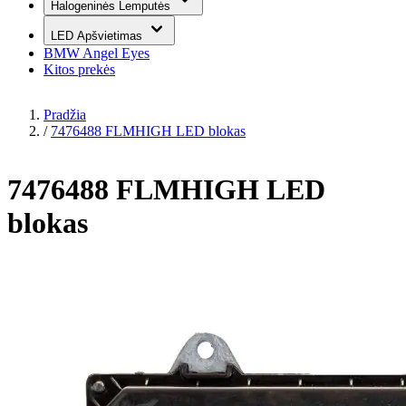
Halogeninės Lemputės
LED Apšvietimas
BMW Angel Eyes
Kitos prekės
Pradžia
/
7476488 FLMHIGH LED blokas
7476488 FLMHIGH LED
blokas