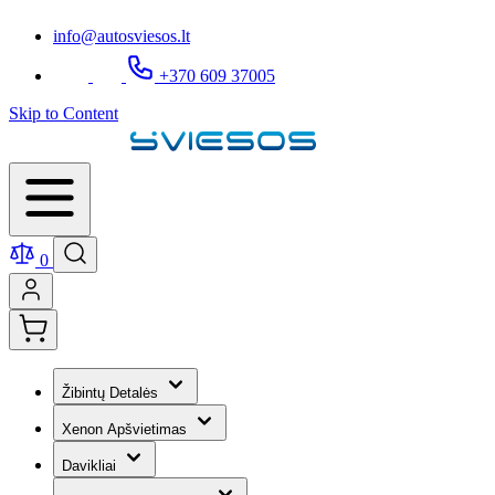
info@autosviesos.lt
+370 609 37005
Skip to Content
0
Žibintų Detalės
Xenon Apšvietimas
Davikliai