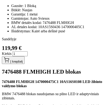
Gausite: 1 Bloką
Būklė: Naujas
Garantija: 1 metai
Gamintojas: Auto Sviesos
BMW detalės kodai: 7476488 FLMHIGH
AL detales kodai: 10AS15S0436 1470000405C1
Išsidėstymas: Kairė arba dešinė pusė
Sandėlyje
119,99 €
Kiekis
Į krepšelį
7476488 FLMHIGH LED blokas
7476488 FLMHIGH 1470000475C1 10AS16S0108 LED žibinto
valdymo blokas
BMW 7476488 blokas naudojamas su pilno LED ir adaptyviniais
zibintais.