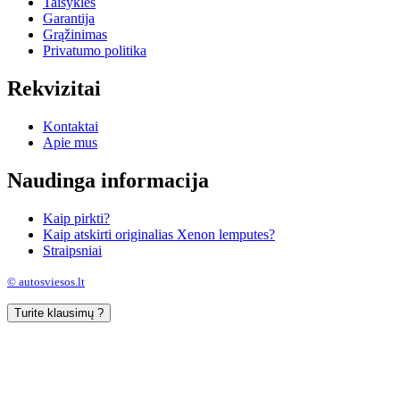
Taisyklės
Garantija
Grąžinimas
Privatumo politika
Rekvizitai
Kontaktai
Apie mus
Naudinga informacija
Kaip pirkti?
Kaip atskirti originalias Xenon lemputes?
Straipsniai
© autosviesos.lt
Turite klausimų ?