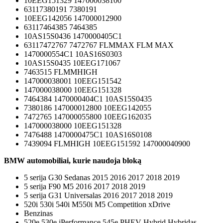
10EEG151329 147000038100
63117380191 7380191
10EEG142056 147000012900
63117464385 7464385
10AS15S0436 1470000405C1
63117472767 7472767 FLMMAX FLM MAX
1470000554C1 10AS16S0303
10AS15S0435 10EEG171067
7463515 FLMMHIGH
147000038001 10EEG151542
147000038000 10EEG151328
7464384 1470000404C1 10AS15S0435
7380186 147000012800 10EEG142055
7472765 147000055800 10EEG162035
147000038000 10EEG151328
7476488 1470000475C1 10AS16S0108
7439094 FLMHIGH 10EEG151592 147000040900
BMW automobiliai, kurie naudoja bloką
5 serija G30 Sedanas 2015 2016 2017 2018 2019
5 serija F90 M5 2016 2017 2018 2019
5 serija G31 Universalas 2016 2017 2018 2019
520i 530i 540i M550i M5 Competition xDrive
Benzinas
520e 530e iPerformance 545e PHEV Hybrid Hybridas