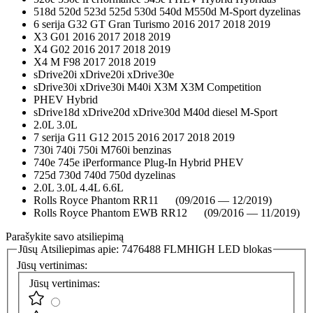
518d 520d 523d 525d 530d 540d M550d M-Sport dyzelinas
6 serija G32 GT Gran Turismo 2016 2017 2018 2019
X3 G01 2016 2017 2018 2019
X4 G02 2016 2017 2018 2019
X4 M F98 2017 2018 2019
sDrive20i xDrive20i xDrive30e
sDrive30i xDrive30i M40i X3M X3M Competition
PHEV Hybrid
sDrive18d xDrive20d xDrive30d M40d diesel M-Sport
2.0L 3.0L
7 serija G11 G12 2015 2016 2017 2018 2019
730i 740i 750i M760i benzinas
740e 745e iPerformance Plug-In Hybrid PHEV
725d 730d 740d 750d dyzelinas
2.0L 3.0L 4.4L 6.6L
Rolls Royce Phantom RR11 (09/2016 — 12/2019)
Rolls Royce Phantom EWB RR12 (09/2016 — 11/2019)
Parašykite savo atsiliepimą
Jūsų Atsiliepimas apie:
7476488 FLMHIGH LED blokas
Jūsų vertinimas:
Jūsų vertinimas: