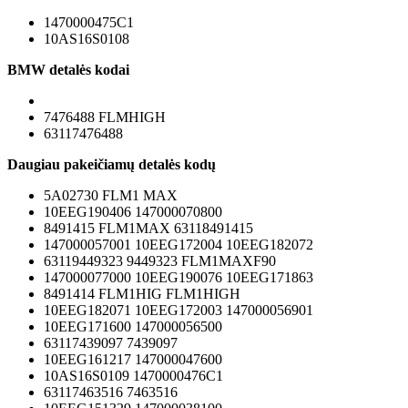
1470000475C1
10AS16S0108
BMW detalės kodai
7476488 FLMHIGH
63117476488
Daugiau pakeičiamų detalės kodų
5A02730 FLM1 MAX
10EEG190406 147000070800
8491415 FLM1MAX 63118491415
147000057001 10EEG172004 10EEG182072
63119449323 9449323 FLM1MAXF90
147000077000 10EEG190076 10EEG171863
8491414 FLM1HIG FLM1HIGH
10EEG182071 10EEG172003 147000056901
10EEG171600 147000056500
63117439097 7439097
10EEG161217 147000047600
10AS16S0109 1470000476C1
63117463516 7463516