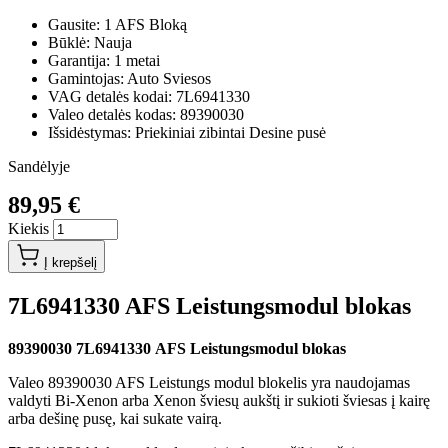
Gausite: 1 AFS Bloką
Būklė: Nauja
Garantija: 1 metai
Gamintojas: Auto Sviesos
VAG detalės kodai: 7L6941330
Valeo detalės kodas: 89390030
Išsidėstymas: Priekiniai zibintai Desine pusė
Sandėlyje
89,95 €
Kiekis
Į krepšelį
7L6941330 AFS Leistungsmodul blokas
89390030 7L6941330 AFS Leistungsmodul blokas
Valeo 89390030 AFS Leistungs modul blokelis yra naudojamas
valdyti Bi-Xenon arba Xenon šviesų aukštį ir sukioti šviesas į kairę
arba dešinę pusę, kai sukate vairą.