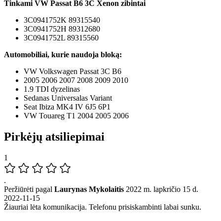
Tinkami VW Passat B6 3C Xenon zibintai
3C0941752K 89315540
3C0941752H 89312680
3C0941752L 89315560
Automobiliai, kurie naudoja bloką:
VW Volkswagen Passat 3C B6
2005 2006 2007 2008 2009 2010
1.9 TDI dyzelinas
Sedanas Universalas Variant
Seat Ibiza MK4 IV 6J5 6P1
VW Touareg T1 2004 2005 2006
Pirkėjų atsiliepimai
1
.
Peržiūrėti pagal
Laurynas Mykolaitis
2022 m. lapkričio 15 d.
2022-11-15
Žiauriai lėta komunikacija. Telefonu prisiskambinti labai sunku.