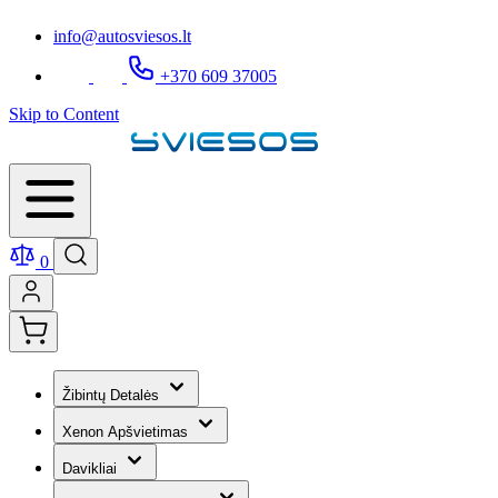
info@autosviesos.lt
+370 609 37005
Skip to Content
0
Žibintų Detalės
Xenon Apšvietimas
Davikliai