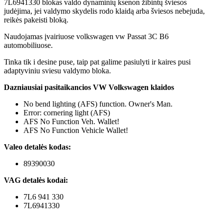
7L6941330 blokas valdo dynaminių ksenon žibintų šviesos
judėjima, jei valdymo skydelis rodo klaidą arba šviesos nebejuda,
reikės pakeisti bloką.
Naudojamas įvairiuose volkswagen vw Passat 3C B6
automobiliuose.
Tinka tik i desine puse, taip pat galime pasiulyti ir kaires pusi
adaptyviniu sviesu valdymo bloka.
Dazniausiai pasitaikancios VW Volkswagen klaidos
No bend lighting (AFS) function. Owner's Man.
Error: cornering light (AFS)
AFS No Function Veh. Wallet!
AFS No Function Vehicle Wallet!
Valeo detalės kodas:
89390030
VAG detalės kodai:
7L6 941 330
7L6941330