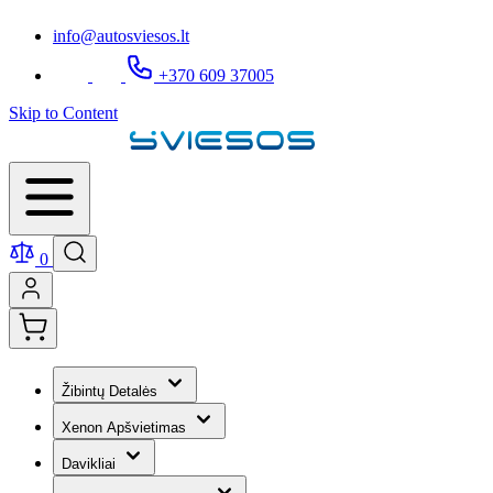
info@autosviesos.lt
+370 609 37005
Skip to Content
0
Žibintų Detalės
Xenon Apšvietimas
Davikliai