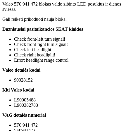
Valeo 5F0 941 472 blokas valdo zibinto LED posukius ir dienos
sviesas.
Gali reiketi prikoduoti nauja bloka.
Dazniausiai pasitaikancios SEAT klaidos
Check front-left turn signal!
Check front-right turn signal!
Check left headlight!
Check right headlight!
Error: headlight range control
Valeo detalės kodai
90028152
Kiti Valeo kodai
L90005488
L900382783
VAG detalės numeriai
5F0 941 472
5F0941472