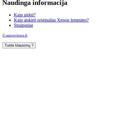
Naudinga informacija
Kaip pirkti?
Kaip atskirti originalias Xenon lemputes?
Straipsniai
© autosviesos.lt
Turite klausimų ?