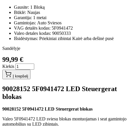
Gausite: 1 Bloką
Būklė: Naujas
Garantija: 1 metai
Gamintojas: Auto Sviesos
VAG detalės kodas: 5F0941472
Valeo detales kodas: 90050333
Išsidėstymas: Priekiniai zibintai Kairė arba dešinė pusė
Sandėlyje
99,99 €
Kiekis
Į krepšelį
90028152 5F0941472 LED Steuergerat
blokas
90028152 5F0941472 LED Steuergerat blokas
Valeo 5F0941472 LED sviesu blokas montuojamas i seat gamintojo
automobilius su LED zibintais.