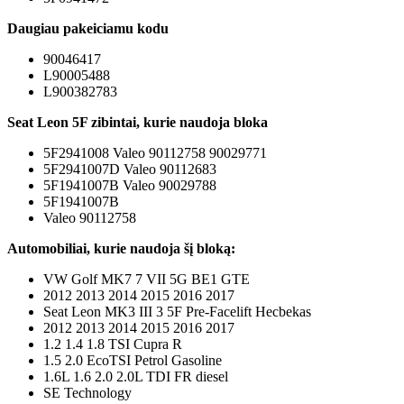
Daugiau pakeiciamu kodu
90046417
L90005488
L900382783
Seat Leon 5F zibintai, kurie naudoja bloka
5F2941008 Valeo 90112758 90029771
5F2941007D Valeo 90112683
5F1941007B Valeo 90029788
5F1941007B
Valeo 90112758
Automobiliai, kurie naudoja šį bloką:
VW Golf MK7 7 VII 5G BE1 GTE
2012 2013 2014 2015 2016 2017
Seat Leon MK3 III 3 5F Pre-Facelift Hecbekas
2012 2013 2014 2015 2016 2017
1.2 1.4 1.8 TSI Cupra R
1.5 2.0 EcoTSI Petrol Gasoline
1.6L 1.6 2.0 2.0L TDI FR diesel
SE Technology