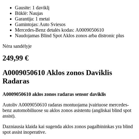
Gausite: 1 daviklį
Būklė: Naujas
Garantija: 1 metai
Gamintojas: Auto Sviesos
Mercedes-Benz detalės kodas: A0009050610
Naudojamas Blind Spot Aklos zonos arba distronic plus
Nėra sandėlyje
249,99 €
A0009050610 Aklos zonos Daviklis
Radaras
A0009050610 aklos zonos radaras sensor daviklis
Autoliv A0009050610 radaras montuojama įvairiuose mercedes-
benz automobiliuose su aklos zonos asistentu (angliskai blind spot
assist).
Dazniausia klaida kai sugenda aklos zonos pagalbininkas yra blind
spot assist inoperative.