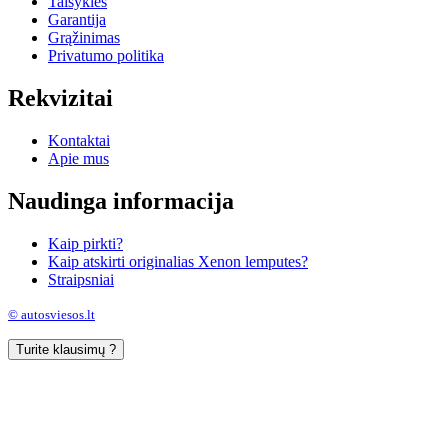
Taisyklės
Garantija
Grąžinimas
Privatumo politika
Rekvizitai
Kontaktai
Apie mus
Naudinga informacija
Kaip pirkti?
Kaip atskirti originalias Xenon lemputes?
Straipsniai
© autosviesos.lt
Turite klausimų ?