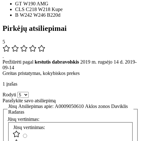
GT W190 AMG
CLS C218 W218 Kupe
B W242 W246 B220d
Pirkėjų atsiliepimai
5
.
Peržiūrėti pagal
kestutis dabravolskis
2019 m. rugsėjo 14 d.
2019-
09-14
Greitas pristatymas, kokybiskos prekes
1 įrašas
Rodyti
Parašykite savo atsiliepimą
Jūsų Atsiliepimas apie:
A0009050610 Aklos zonos Daviklis
Radaras
Jūsų vertinimas:
Jūsų vertinimas: