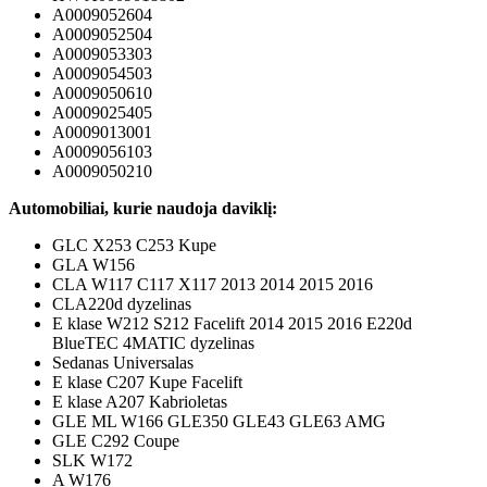
A0009052604
A0009052504
A0009053303
A0009054503
A0009050610
A0009025405
A0009013001
A0009056103
A0009050210
Automobiliai, kurie naudoja daviklį:
GLC X253 C253 Kupe
GLA W156
CLA W117 C117 X117 2013 2014 2015 2016
CLA220d dyzelinas
E klase W212 S212 Facelift 2014 2015 2016 E220d
BlueTEC 4MATIC dyzelinas
Sedanas Universalas
E klase C207 Kupe Facelift
E klase A207 Kabrioletas
GLE ML W166 GLE350 GLE43 GLE63 AMG
GLE C292 Coupe
SLK W172
A W176