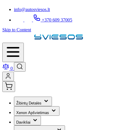
info@autosviesos.lt
+370 609 37005
Skip to Content
0
Žibintų Detalės
Xenon Apšvietimas
Davikliai