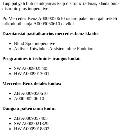
Taip pat gali buti naudojamas kaip distronic radaras, klaida buna
distronic plus inoperative.
Po Mercedes-Benz A0009050610 radaro pakeitimo gali reikėti
prikoduoti nauja A0009050610 davikli.
Dazniausiai pasitaikancios mercedes-benz klaidos
Blind Spot inoperative
Aktiver Totwinkel-Assistent ohne Funktion
Programinės ir techninės įrangos kodai:
SW A0009025405
HW A0009013001
Mercedes-Benz detalės kodas:
ZB A0009050610
A000 905 06 10
Daugiau pakeiciamu kodu:
ZB A0009057405
SW A0009021329
HW A0009018802