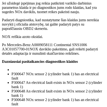
Jei užsidegė įspėjimas jog reikia patikrinti variklio darbinius
parametrus klaida ir po diagnostikos jums rodo klaidas, kad yra
sugedes NOx daviklis, tuomet reikes pakeisti nauju.
Padaryti diagniostika, kad nustatytume šias klaidas jums nereikia
nuvykti į oficialia atstovybę, tai galite padaryti patys su
papraščiausiu OBD2 skeneriu.
NOX reiškia azoto oksidai.
Po Mercedes-Benz A0009058111 Continental SNS1006
A3C01057700-01NOX daviklio pakeitimo, gali reikėti padaryti
detalės adaptacija ir nunulinti skaičiavimo reikšmes.
Dazniausiai pasitaikancios diagnostikos klaidos
P300647 NOx sensor 2 (cylinder bank 1) has an electrical
fault
P300647 An electrical fault exists in NOx sensor 2 (cylinder
bank 1)
P300648 An electrical fault exists in NOx sensor 2 (cylinder
bank 1)
P300648 NOx sensor 2 (cylinder bank 1) has an electrical
fault