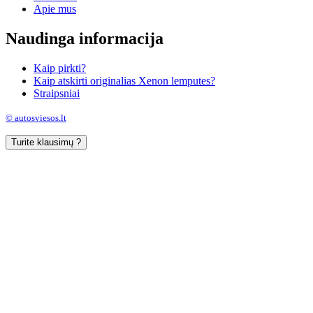
Apie mus
Naudinga informacija
Kaip pirkti?
Kaip atskirti originalias Xenon lemputes?
Straipsniai
© autosviesos.lt
Turite klausimų ?