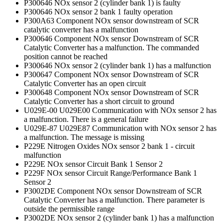
P300646 NOx sensor 2 (cylinder bank 1) is faulty
P300646 NOx sensor 2 bank 1 faulty operation
P300A63 Component NOx sensor downstream of SCR
catalytic converter has a malfunction
P300646 Component NOx sensor Downstream of SCR
Catalytic Converter has a malfunction. The commanded
position cannot be reached
P300646 NOx sensor 2 (cylinder bank 1) has a malfunction
P300647 Component NOx sensor Downstream of SCR
Catalytic Converter has an open circuit
P300648 Component NOx sensor Downstream of SCR
Catalytic Converter has a short circuit to ground
U029E-00 U029E00 Communication with NOx sensor 2 has
a malfunction. There is a general failure
U029E-87 U029E87 Communication with NOx sensor 2 has
a malfunction. The message is missing
P229E Nitrogen Oxides NOx sensor 2 bank 1 - circuit
malfunction
P229E NOx sensor Circuit Bank 1 Sensor 2
P229F NOx sensor Circuit Range/Performance Bank 1
Sensor 2
P3002DE Component NOx sensor Downstream of SCR
Catalytic Converter has a malfunction. There parameter is
outside the permissible range
P3002DE NOx sensor 2 (cylinder bank 1) has a malfunction