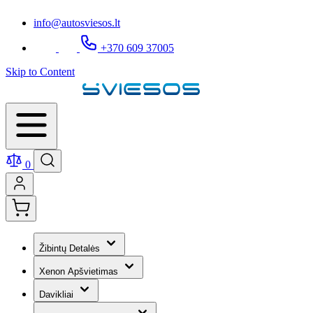
info@autosviesos.lt
+370 609 37005
Skip to Content
0
Žibintų Detalės
Xenon Apšvietimas
Davikliai