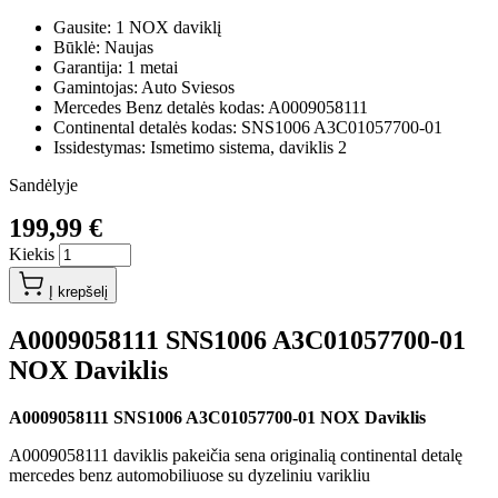
Gausite: 1 NOX daviklį
Būklė: Naujas
Garantija: 1 metai
Gamintojas: Auto Sviesos
Mercedes Benz detalės kodas: A0009058111
Continental detalės kodas: SNS1006 A3C01057700-01
Issidestymas: Ismetimo sistema, daviklis 2
Sandėlyje
199,99 €
Kiekis
Į krepšelį
A0009058111 SNS1006 A3C01057700-01
NOX Daviklis
A0009058111 SNS1006 A3C01057700-01 NOX Daviklis
A0009058111 daviklis pakeičia sena originalią continental detalę
mercedes benz automobiliuose su dyzeliniu varikliu