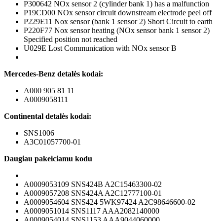
P300642 NOx sensor 2 (cylinder bank 1) has a malfunction
P19CD00 NOx sensor circuit downstream electrode peel off
P229E11 Nox sensor (bank 1 sensor 2) Short Circuit to earth
P220F77 Nox sensor heating (NOx sensor bank 1 sensor 2)
Specified position not reached
U029E Lost Communication with NOx sensor B
Mercedes-Benz detalės kodai:
A000 905 81 11
A0009058111
Continental detalės kodai:
SNS1006
A3C01057700-01
Daugiau pakeiciamu kodu
A0009053109 SNS424B A2C15463300-02
A0009057208 SNS424A A2C12777100-01
A0009054604 SNS424 5WK97424 A2C98646600-02
A0009051014 SNS1117 AAA2082140000
A0009054014 SNS1153 AAA9044060000