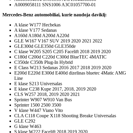
A0009058111 SNS1006 A3C01057700-01
Mercedes-Benz automobiliai, kurie naudoja daviklį:
A klase W177 Hecbekas
A klase V177 Sedanas
A160d A180d A200d A220d
GLE W167 V167 SUV 2019 2020 2021 2022
GLE300d GLE350d GLE350de
C klase W205 S205 C205 Facelift 2018 2019 2020
C180d C200d C220d C300d BlueTEC 4MATIC
C350de C350h Plug-In Hybrid
E Class W213 Sedanas 2016 2017 2018 2019 2020
E200d E220d E300d E400d dizelinas bluetec 4Matic AMG
Line
E klase S213 Universalas
E klase C238 Kupe 2017, 2018, 2019 2020
CLS W257 2018, 2019 2020 2021
Sprinter W907 W910 Van Bus
Sprinter 1500 2500 3500
V klase W447 Viano Vito
CLA C118 Coupe X118 Shooting Breake Universalas
GLE C292
G klase W463
S klase W222 Facelift 2018 2019 2020