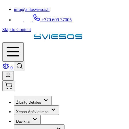
info@autosviesos.lt
+370 609 37005
Skip to Content
0
Žibintų Detalės
Xenon Apšvietimas
Davikliai