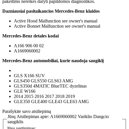
pakeitimo nereikes daryti papildomos diagnostikos.
Dazniausiai pasitaikancios Mercedes-Benz klaidos
Active Hood Malfunction see owner's manual
Active Bonnet Malfunction see owner's manual
Mercedes-Benz detales kodai
A166 906 00 02
A1669060002
Mercedes-Benz automobiliai, kurie naudoja saugiklį
GLS X166 SUV
GLS450 GLS550 GLS63 AMG
GLS350d 4MATIC BlueTEC dyzelinas
GLE W166
2014 2015 2016 2017 2018 2019
GLE350 GLE400 GLE43 GLE63 AMG
Parašykite savo atsiliepimą
Jūsų Atsiliepimas apie:
A1669060002 Variklio Dangcio
saugiklis
Jūsų vertinimas: