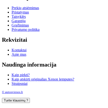
Prekių atsiėmimas
Pristatymas
Taisyklės
Garantija
Grąžinimas
Privatumo politika
Rekvizitai
Kontaktai
Apie mus
Naudinga informacija
Kaip pirkti?
Kaip atskirti originalias Xenon lemputes?
Straipsniai
© autosviesos.lt
Turite klausimų ?