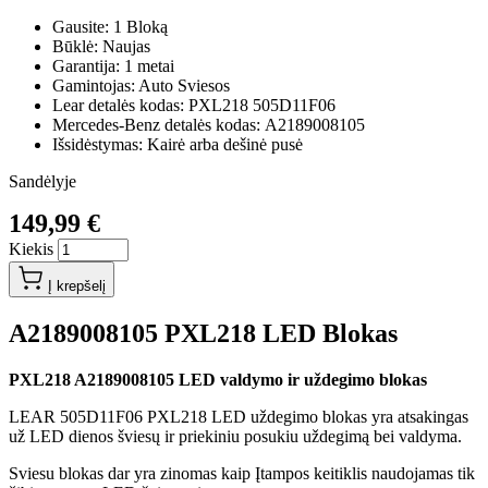
Gausite: 1 Bloką
Būklė: Naujas
Garantija: 1 metai
Gamintojas: Auto Sviesos
Lear detalės kodas: PXL218 505D11F06
Mercedes-Benz detalės kodas: A2189008105
Išsidėstymas: Kairė arba dešinė pusė
Sandėlyje
149,99 €
Kiekis
Į krepšelį
A2189008105 PXL218 LED Blokas
PXL218 A2189008105 LED valdymo ir uždegimo blokas
LEAR 505D11F06 PXL218 LED uždegimo blokas yra atsakingas
už LED dienos šviesų ir priekiniu posukiu uždegimą bei valdyma.
Sviesu blokas dar yra zinomas kaip Įtampos keitiklis naudojamas tik