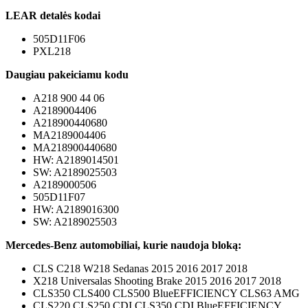
LEAR detalės kodai
505D11F06
PXL218
Daugiau pakeiciamu kodu
A218 900 44 06
A2189004406
A218900440680
MA2189004406
MA218900440680
HW: A2189014501
SW: A2189025503
A2189000506
505D11F07
HW: A2189016300
SW: A2189025503
Mercedes-Benz automobiliai, kurie naudoja bloką:
CLS C218 W218 Sedanas 2015 2016 2017 2018
X218 Universalas Shooting Brake 2015 2016 2017 2018
CLS350 CLS400 CLS500 BlueEFFICIENCY CLS63 AMG
CLS220 CLS250 CDI CLS350 CDI BlueEFFICIENCY