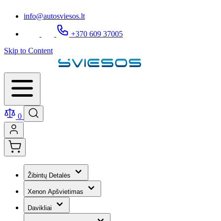
info@autosviesos.lt
+370 609 37005
Skip to Content
0
Žibintų Detalės
Xenon Apšvietimas
Davikliai