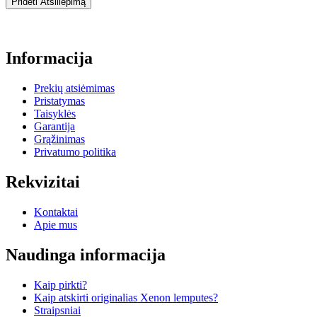
Pridėti Atsiliepimą
Informacija
Prekių atsiėmimas
Pristatymas
Taisyklės
Garantija
Grąžinimas
Privatumo politika
Rekvizitai
Kontaktai
Apie mus
Naudinga informacija
Kaip pirkti?
Kaip atskirti originalias Xenon lemputes?
Straipsniai