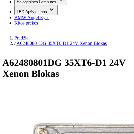
Halogeninės Lemputės
LED Apšvietimas
BMW Angel Eyes
Kitos prekės
Pradžia
/
A62480801DG 35XT6-D1 24V Xenon Blokas
A62480801DG 35XT6-D1 24V
Xenon Blokas