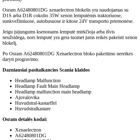
Osram A62480801DG xenaelectron blokelis yra naudojamas su
D1S arba D1R cokolio 35W xenon lemputėmis traktoriuose,
sunkvežimiuose, autobusuose ir kitose 24V transporto priemonėse.
Jeigu įsijungums ksenonams lemputė mirkčioja arba išvis
neužsidega, nors lemputė yra gera tuomet jums reikės pakeisti xenon
blokelį.
Po Osram A62480801DG Xenaelectron bloko pakeitimo nereikes
daryti progravimo.
Dazniausiai pasitaikancios Scania klaidos
Headlamp Malfunction
Headlamp Fault Main Headlamp
Headlamp malfunction main headlamp
Ajovalovika
Huvudstral-kastarffel
Huvudstralkastare
Osram detalės kodai:
Xenaelectron
A62480801DG