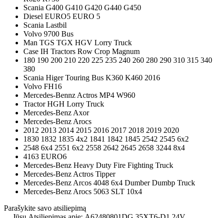
Scania G400 G410 G420 G440 G450
Diesel EURO5 EURO 5
Scania Lastbil
Volvo 9700 Bus
Man TGS TGX HGV Lorry Truck
Case IH Tractors Row Crop Magnum
180 190 200 210 220 225 235 240 260 280 290 310 315 340
380
Scania Higer Touring Bus K360 K460 2016
Volvo FH16
Mercedes-Bennz Actros MP4 W960
Tractor HGH Lorry Truck
Mercedes-Benz Axor
Mercedes-Benz Arocs
2012 2013 2014 2015 2016 2017 2018 2019 2020
1830 1832 1835 4x2 1841 1842 1845 2542 2545 6x2
2548 6x4 2551 6x2 2558 2642 2645 2658 3244 8x4
4163 EURO6
Mercedes-Benz Heavy Duty Fire Fighting Truck
Mercedes-Benz Actros Tipper
Mercedes-Benz Arcos 4048 6x4 Dumber Dumbp Truck
Mercedes-Benz Arocs 5063 SLT 10x4
Parašykite savo atsiliepimą
Jūsų Atsiliepimas apie:
A62480801DG 35XT6-D1 24V