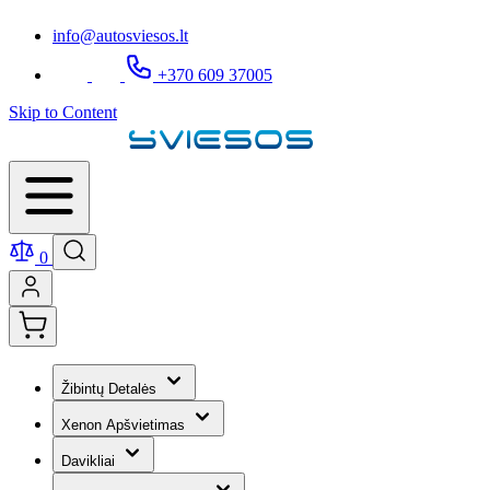
info@autosviesos.lt
+370 609 37005
Skip to Content
0
Žibintų Detalės
Xenon Apšvietimas
Davikliai