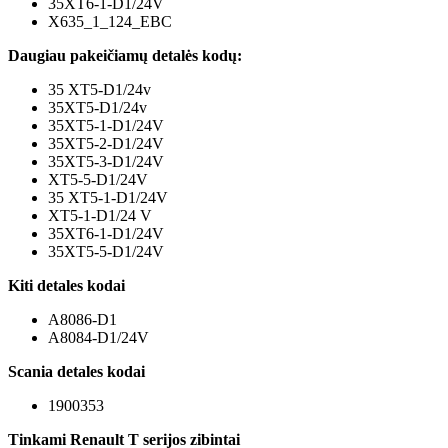
35XT6-1-D1/24V
X635_1_124_EBC
Daugiau pakeičiamų detalės kodų:
35 XT5-D1/24v
35XT5-D1/24v
35XT5-1-D1/24V
35XT5-2-D1/24V
35XT5-3-D1/24V
XT5-5-D1/24V
35 XT5-1-D1/24V
XT5-1-D1/24 V
35XT6-1-D1/24V
35XT5-5-D1/24V
Kiti detales kodai
A8086-D1
A8084-D1/24V
Scania detales kodai
1900353
Tinkami Renault T serijos zibintai