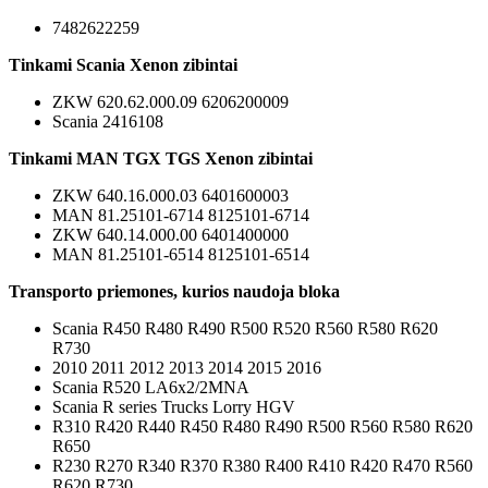
7482622259
Tinkami Scania Xenon zibintai
ZKW 620.62.000.09 6206200009
Scania 2416108
Tinkami MAN TGX TGS Xenon zibintai
ZKW 640.16.000.03 6401600003
MAN 81.25101-6714 8125101-6714
ZKW 640.14.000.00 6401400000
MAN 81.25101-6514 8125101-6514
Transporto priemones, kurios naudoja bloka
Scania R450 R480 R490 R500 R520 R560 R580 R620
R730
2010 2011 2012 2013 2014 2015 2016
Scania R520 LA6x2/2MNA
Scania R series Trucks Lorry HGV
R310 R420 R440 R450 R480 R490 R500 R560 R580 R620
R650
R230 R270 R340 R370 R380 R400 R410 R420 R470 R560
R620 R730