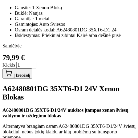
Gausite: 1 Xenon Bloką
Būklė: Naujas
Garantija: 1 metai
Gamintojas: Auto Sviesos
Osram detalės kodai: A62480801DG 35XT6-D1 24
Išsidėstymas: Priekiniai zibintai Kairė arba dešinė pusė
Sandėlyje
79,99 €
Kiekis
Į krepšelį
A62480801DG 35XT6-D1 24V Xenon
Blokas
A62480801DG 35XT6-D1/24V aukštos įtampos xenon šviesų
valdymo ir uždegimo blokas
Alternatyva brangiam osram A62480801DG 35XT6-D1/24V šviesų
blokeliui, nebus jokių klaidų ar kitų problėmų su transporto
priemonę.