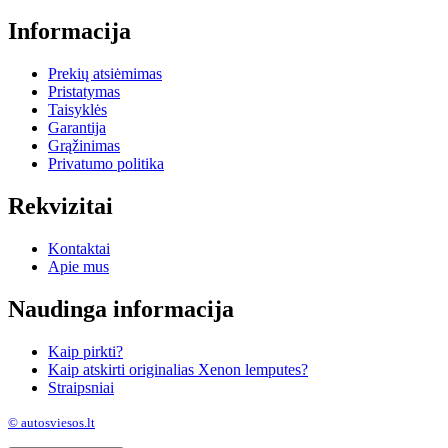
Informacija
Prekių atsiėmimas
Pristatymas
Taisyklės
Garantija
Grąžinimas
Privatumo politika
Rekvizitai
Kontaktai
Apie mus
Naudinga informacija
Kaip pirkti?
Kaip atskirti originalias Xenon lemputes?
Straipsniai
© autosviesos.lt