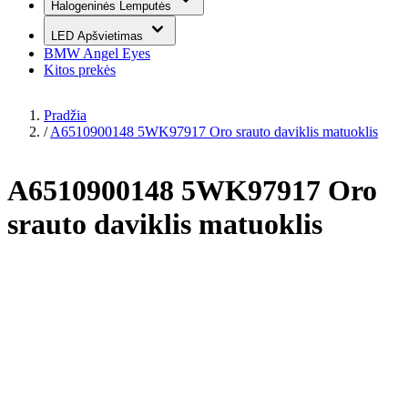
Halogeninės Lemputės
LED Apšvietimas
BMW Angel Eyes
Kitos prekės
Pradžia
/
A6510900148 5WK97917 Oro srauto daviklis matuoklis
A6510900148 5WK97917 Oro
srauto daviklis matuoklis