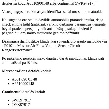
detalės su kodu A6510900148 arba continental 5WK97917.
Visos jungtys ir veikimas yra identiškas senai oro srauto matuoklei.
Kai sugenda oro srauto daviklis automobilis praranda trauka, dega
check engine light (patikrink variklio darbinius parametrus) lemputė,
bėgiai pradeda persijungti tik ant aukštų apsukų, tai vieni iš
pagrindinių oro srauto matuoklio gedimo požymių.
Dažniausia diagnostikos klaidą, kai sugenda oro srauto matuoklė yra
- P0101 - Mass or Air Flow Volume Sensor Circuit
Range/Performance.
Po pakeitimo nereikės nieko daugiau daryti papildomai, klaida pati
automatiškai pasišalins.
Mercedes-Benz detalės kodai:
A651 090 01 48
A6510900148
Continental detalės kodai:
5WK9 7917
5WK97917