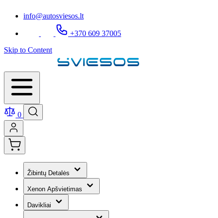
info@autosviesos.lt
+370 609 37005
Skip to Content
0
Žibintų Detalės
Xenon Apšvietimas
Davikliai