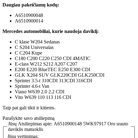
Daugiau pakeičiamų kodų:
A6510900048
A6510900014
Mercedes automobiliai, kurie naudoja daviklį:
C klase W204 Sedanas
C S204 Universalas
C C204 Kupe
C180 C200 C220 C250 CDI 4MATIC
E-class W212 S212 A207 C207
E200 E220 BlueTEC E250 E300 CDI
GLK X204 SUV GLK220CDI GLK250CDI
Sprinter 3.5-t 310CDI 313CDI 316CDI
Sprinter 4.6-t Van
Viano W639 2.0 2.2 CDI
Vito W639 110 113 116 CDI
Taip pat gali tikti ir kitiems.
Parašykite savo atsiliepimą
Jūsų Atsiliepimas apie:
A6510900148 5WK97917 Oro srauto
daviklis matuoklis
Jūsų vertinimas: