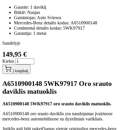
Gausite: 1 daviklį
Būklė: Naujas
Gamintojas: Auto Sviesos
Mercedes-Benz detalės kodas: A6510900148
Continental detalės kodas: 5WK97917
Garantija: 1 metai
Sandėlyje
149,95 €
Kiekis
Į krepšelį
A6510900148 5WK97917 Oro srauto
daviklis matuoklis
A6510900148 5WK97917 oro srauto daviklis matuoklis.
A6510900148 oro srauto daviklis yra naudojamas įvairiuose
mercedes-benz automobiliuose su dyzeliniais varikliais.
Jutiklis gali būti pakeičiamas vietoje originalios mercedes-benz