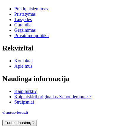
Prekių atsiėmimas
Pristatymas
Taisyklės
Garantija
Grąžinimas
Privatumo politika
Rekvizitai
Kontaktai
Apie mus
Naudinga informacija
Kaip pirkti?
Kaip atskirti originalias Xenon lemputes?
Straipsniai
© autosviesos.lt
Turite klausimų ?