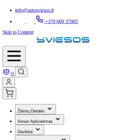
info@autosviesos.lt
+370 609 37005
Skip to Content
0
Žibintų Detalės
Xenon Apšvietimas
Davikliai