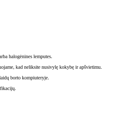
arba halogėnines lemputes.
ojame, kad neliksite nusivylę kokybę ir apšvietimu.
laidų borto kompiuteryje.
ikacijų.