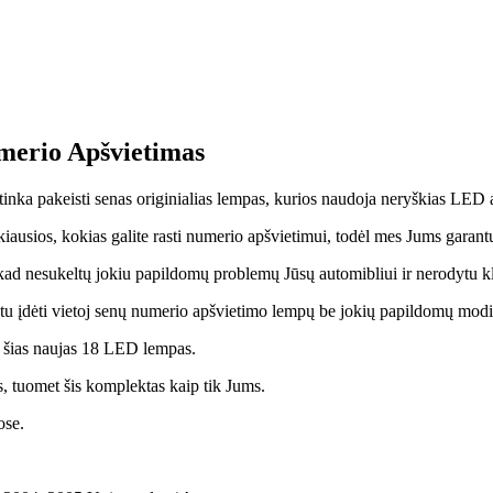
merio Apšvietimas
a pakeisti senas originialias lempas, kurios naudoja neryškias LED 
usios, kokias galite rasti numerio apšvietimui, todėl mes Jums garantu
kad nesukeltų jokiu papildomų problemų Jūsų automibliui ir nerodytu k
tu įdėti vietoj senų numerio apšvietimo lempų be jokių papildomų modif
te šias naujas 18 LED lempas.
, tuomet šis komplektas kaip tik Jums.
ose.