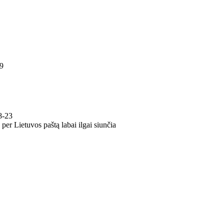
9
8-23
per Lietuvos paštą labai ilgai siunčia