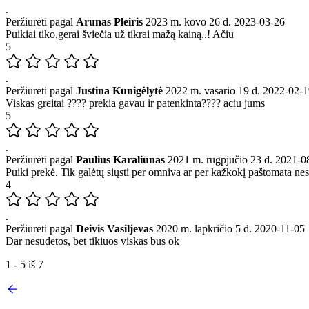
.
Peržiūrėti pagal
Arunas Pleiris
2023 m. kovo 26 d.
2023-03-26
Puikiai tiko,gerai šviečia už tikrai mažą kainą..! Ačiu
5
.
Peržiūrėti pagal
Justina Kunigėlytė
2022 m. vasario 19 d.
2022-02-1
Viskas greitai ???? prekia gavau ir patenkinta???? aciu jums
5
.
Peržiūrėti pagal
Paulius Karaliūnas
2021 m. rugpjūčio 23 d.
2021-0
Puiki prekė. Tik galėtų siųsti per omniva ar per kažkokį paštomata nes 
4
.
Peržiūrėti pagal
Deivis Vasiljevas
2020 m. lapkričio 5 d.
2020-11-05
Dar nesudetos, bet tikiuos viskas bus ok
1 - 5 iš 7