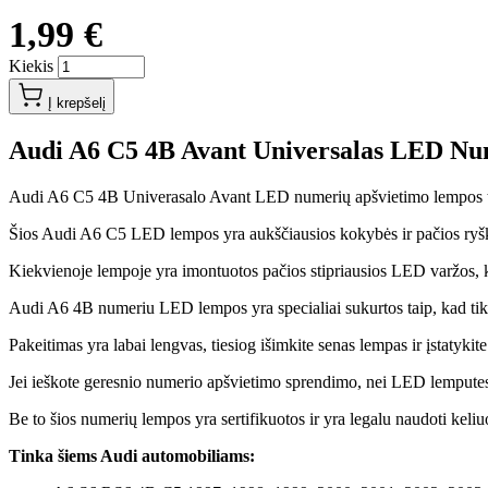
1,99 €
Kiekis
Į krepšelį
Audi A6 C5 4B Avant Universalas LED Nu
Audi A6 C5 4B Univerasalo Avant LED numerių apšvietimo lempos tink
Šios Audi A6 C5 LED lempos yra aukščiausios kokybės ir pačios ryškia
Kiekvienoje lempoje yra imontuotos pačios stipriausios LED varžos, 
Audi A6 4B numeriu LED lempos yra specialiai sukurtos taip, kad tik
Pakeitimas yra labai lengvas, tiesiog išimkite senas lempas ir įstatyki
Jei ieškote geresnio numerio apšvietimo sprendimo, nei LED lemputes
Be to šios numerių lempos yra sertifikuotos ir yra legalu naudoti keliu
Tinka šiems Audi automobiliams: