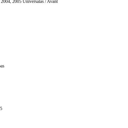
2004, 2005 Universalas / Avant
pas
15