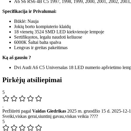
A6 S6 RS6 4B C5 1997, 1998, 1999, 2000, 2001, 2002, 2003, 
Specifikacija ir Privalumai:
Būklė: Nauja
Jokių borto kompiuterio klaidų
18 vienetų 3524 SMD LED kiekvienoje lempoje
Sertifikuotos, legalu naudoti keliuose
6000K Šaltai balta spalva
Lengvas ir greitas pakeitimas
Ką aš gausiu ?
Dvi Audi A6 C5 Universalas 18 LED numerio apšvietimo lem
Pirkėjų atsiliepimai
5
.
Peržiūrėti pagal
Vaidas Giedrikas
2025 m. gruodžio 15 d.
2025-12-
Sveiki,viskas gerai,siuntinį gavau,viskas veikia ????
5