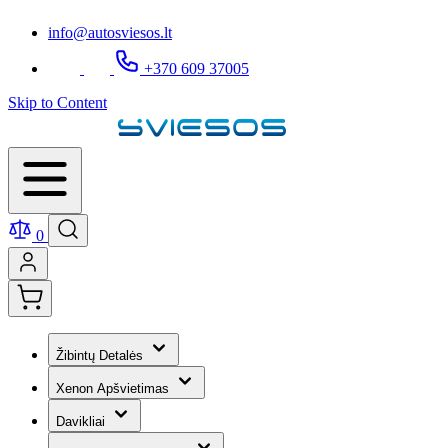
info@autosviesos.lt
+370 609 37005
Skip to Content
0
Žibintų Detalės
Xenon Apšvietimas
Davikliai