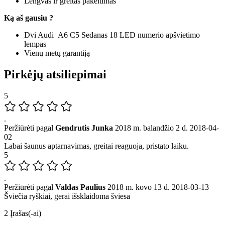
Lengvas ir greitas pakeitimas
Ką aš gausiu ?
Dvi Audi A6 C5 Sedanas 18 LED numerio apšvietimo
lempas
Vienų metų garantiją
Pirkėjų atsiliepimai
5
.
Peržiūrėti pagal
Gendrutis Junka
2018 m. balandžio 2 d.
2018-04-
02
Labai šaunus aptarnavimas, greitai reaguoja, pristato laiku.
5
.
Peržiūrėti pagal
Valdas Paulius
2018 m. kovo 13 d.
2018-03-13
Šviečia ryškiai, gerai išsklaidoma šviesa
2 Įrašas(-ai)