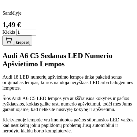
Sandėlyje
1,49 €
Kiekis
Į krepšelį
Audi A6 C5 Sedanas LED Numerio
Apšvietimo Lempos
Audi 18 LED numerių apšvietimo lempos tinka pakeisti senas
originialias lempas, kurios naudoja neryškias LED arba halogėnines
lemputes.
Šios Audi A6 C5 LED lempos yra aukščiausios kokybės ir pačios
ryškiausios, kokias galite rasti numerio apšvietimui, todėl mes Jums
garantuojame, kad neliksite nusivylę kokybę ir apšvietimu.
Kiekvienoje lempoje yra imontuotos pačios stipriausios LED varžos,
kad nesukeltų jokiu papildomų problemų Jūsų automibliui ir
nerodytu klaidų borto kompiuteryje.