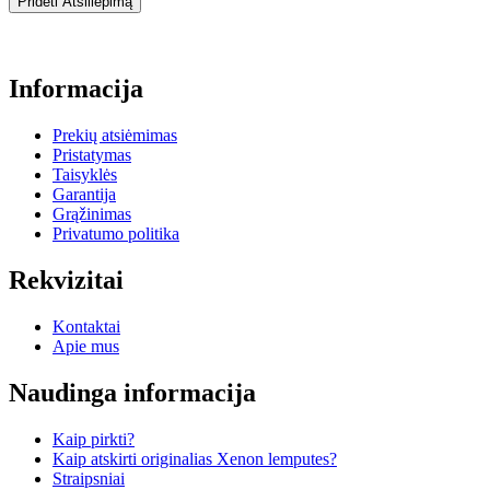
Pridėti Atsiliepimą
Informacija
Prekių atsiėmimas
Pristatymas
Taisyklės
Garantija
Grąžinimas
Privatumo politika
Rekvizitai
Kontaktai
Apie mus
Naudinga informacija
Kaip pirkti?
Kaip atskirti originalias Xenon lemputes?
Straipsniai