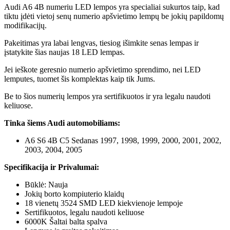
Audi A6 4B numeriu LED lempos yra specialiai sukurtos taip, kad
tiktu įdėti vietoj senų numerio apšvietimo lempų be jokių papildomų
modifikacijų.
Pakeitimas yra labai lengvas, tiesiog išimkite senas lempas ir
įstatykite šias naujas 18 LED lempas.
Jei ieškote geresnio numerio apšvietimo sprendimo, nei LED
lemputes, tuomet šis komplektas kaip tik Jums.
Be to šios numerių lempos yra sertifikuotos ir yra legalu naudoti
keliuose.
Tinka šiems Audi automobiliams:
A6 S6 4B C5 Sedanas 1997, 1998, 1999, 2000, 2001, 2002,
2003, 2004, 2005
Specifikacija ir Privalumai:
Būklė: Nauja
Jokių borto kompiuterio klaidų
18 vienetų 3524 SMD LED kiekvienoje lempoje
Sertifikuotos, legalu naudoti keliuose
6000K Šaltai balta spalva