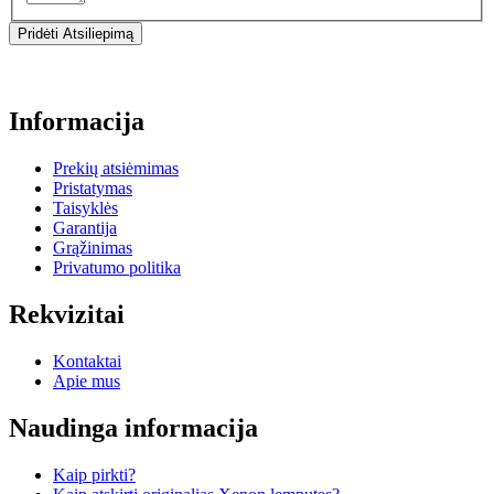
Pridėti Atsiliepimą
Informacija
Prekių atsiėmimas
Pristatymas
Taisyklės
Garantija
Grąžinimas
Privatumo politika
Rekvizitai
Kontaktai
Apie mus
Naudinga informacija
Kaip pirkti?