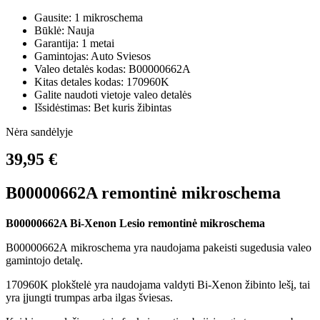
Gausite: 1 mikroschema
Būklė: Nauja
Garantija: 1 metai
Gamintojas: Auto Sviesos
Valeo detalės kodas: B00000662A
Kitas detales kodas: 170960K
Galite naudoti vietoje valeo detalės
Išsidėstimas: Bet kuris žibintas
Nėra sandėlyje
39,95 €
B00000662A remontinė mikroschema
B00000662A Bi-Xenon Lesio remontinė mikroschema
B00000662A mikroschema yra naudojama pakeisti sugedusia valeo
gamintojo detalę.
170960K plokštelė yra naudojama valdyti Bi-Xenon žibinto lešį, tai
yra įjungti trumpas arba ilgas šviesas.