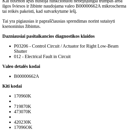
Kai bixenon lęšis nustoja funkcionuoti nebeįisjungia trumpas arba
ilgos šviesos ir žibinte naudojama valeo B00000662A mikroschema
tai reikės pakeisti, kad sutvarkytume lešį.
Tai yra pigiausias ir papraščiausias sprendimas norint sutaisyti
ksenoninius žibintus.
Dazniausiai pasitaikancios diagnostikos klaidos
P03206 - Control Circuit / Actuator for Right Low-Beam
Shutter
012 - Electrical Fault in Circuit
Valeo detalės kodai
B00000662A
Kiti kodai
170960K
719870K
473070K
420230K
17096OK