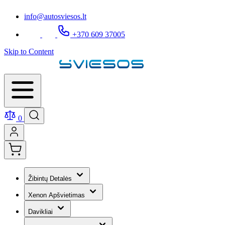
info@autosviesos.lt
+370 609 37005
Skip to Content
0
Žibintų Detalės
Xenon Apšvietimas
Davikliai