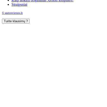
Kaip atskirti originalias Xenon lemputes?
Straipsniai
© autosviesos.lt
Turite klausimų ?