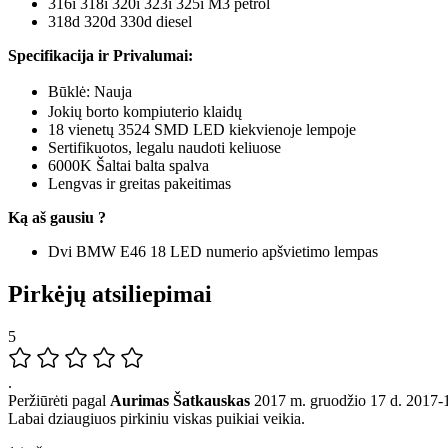
316i 318i 320i 323i 325i M3 petrol
318d 320d 330d diesel
Specifikacija ir Privalumai:
Būklė: Nauja
Jokių borto kompiuterio klaidų
18 vienetų 3524 SMD LED kiekvienoje lempoje
Sertifikuotos, legalu naudoti keliuose
6000K Šaltai balta spalva
Lengvas ir greitas pakeitimas
Ką aš gausiu ?
Dvi BMW E46 18 LED numerio apšvietimo lempas
Pirkėjų atsiliepimai
5
.
Peržiūrėti pagal
Aurimas Šatkauskas
2017 m. gruodžio 17 d.
2017-
Labai dziaugiuos pirkiniu viskas puikiai veikia.