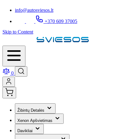
info@autosviesos.lt
+370 609 37005
Skip to Content
0
Žibintų Detalės
Xenon Apšvietimas
Davikliai