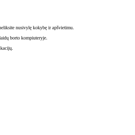
eliksite nusivylę kokybę ir apšvietimu.
laidų borto kompiuteryje.
kacijų.