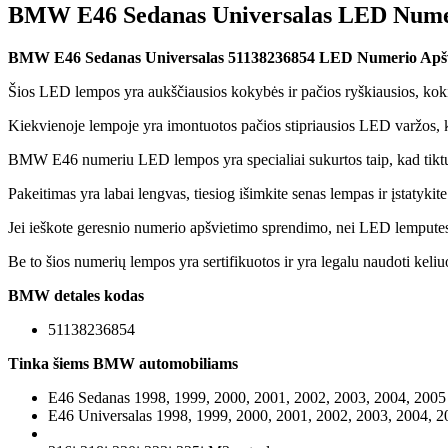
BMW E46 Sedanas Universalas LED Nume
BMW E46 Sedanas Universalas 51138236854 LED Numerio Apš
Šios LED lempos yra aukščiausios kokybės ir pačios ryškiausios, kokia
Kiekvienoje lempoje yra imontuotos pačios stipriausios LED varžos, 
BMW E46 numeriu LED lempos yra specialiai sukurtos taip, kad tiktu 
Pakeitimas yra labai lengvas, tiesiog išimkite senas lempas ir įstatyki
Jei ieškote geresnio numerio apšvietimo sprendimo, nei LED lemputes
Be to šios numerių lempos yra sertifikuotos ir yra legalu naudoti keliu
BMW detales kodas
51138236854
Tinka šiems BMW automobiliams
E46 Sedanas 1998, 1999, 2000, 2001, 2002, 2003, 2004, 2005
E46 Universalas
1998, 1999, 2000, 2001, 2002, 2003, 2004, 2