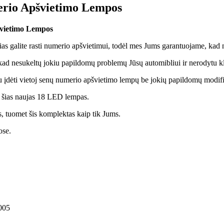
rio Apšvietimo Lempos
vietimo Lempos
s galite rasti numerio apšvietimui, todėl mes Jums garantuojame, kad n
kad nesukeltų jokiu papildomų problemų Jūsų automibliui ir nerodytu k
įdėti vietoj senų numerio apšvietimo lempų be jokių papildomų modifi
te šias naujas 18 LED lempas.
, tuomet šis komplektas kaip tik Jums.
ose.
005