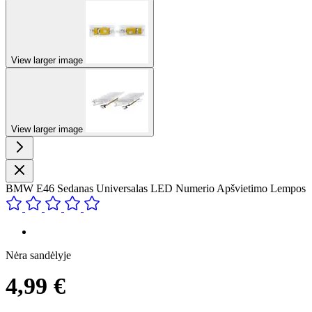
View larger image
View larger image
BMW E46 Sedanas Universalas LED Numerio Apšvietimo Lempos
Nėra sandėlyje
4,99 €