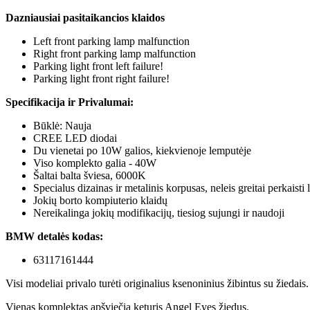
Dazniausiai pasitaikancios klaidos
Left front parking lamp malfunction
Right front parking lamp malfunction
Parking light front left failure!
Parking light front right failure!
Specifikacija ir Privalumai:
Būklė: Nauja
CREE LED diodai
Du vienetai po 10W galios, kiekvienoje lemputėje
Viso komplekto galia - 40W
Šaltai balta šviesa, 6000K
Specialus dizainas ir metalinis korpusas, neleis greitai perkaist
Jokių borto kompiuterio klaidų
Nereikalinga jokių modifikacijų, tiesiog sujungi ir naudoji
BMW detalės kodas:
63117161444
Visi modeliai privalo turėti originalius ksenoninius žibintus su žiedais.
Vienas komplektas apšviečia keturis Angel Eyes žiedus.