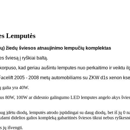
s Lemputės
ų) žiedų šviesos atnaujinimo lempučių komplektas
s šviesą į ryškiai baltą.
puso, kad geriau aušintu lemputes nuo perkaitimo ir veiktu il
celift 2005 - 2008 metų automobiliams su ZKW d1s xenon kseno
 galia yra 40W.
us 80W, 100W ar didesnio galingumo LED lemputes angelo akys švies ryšk
ug įdėtu diodų, lemputės atrodo įspūdingai su daug diodų, bet iš jų 0 n
rkdami didelios galios kompleką gabaritinės šviesos tikrai nebus ryškesn
 jų išvengti.