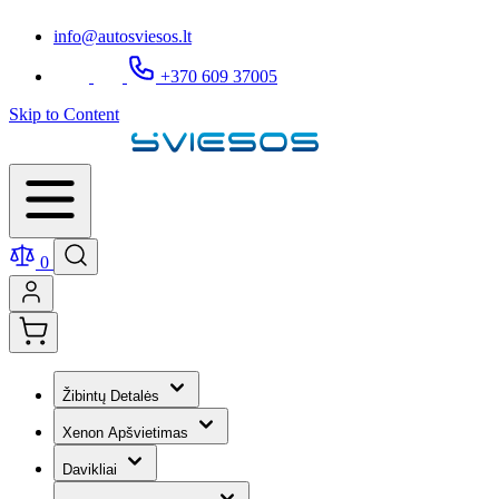
info@autosviesos.lt
+370 609 37005
Skip to Content
0
Žibintų Detalės
Xenon Apšvietimas
Davikliai