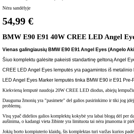
Nėra sandėlyje
54,99 €
BMW E90 E91 40W CREE LED Angel Eye
Vienas galingiausių BMW E90 E91 Angel Eyes (Angelo Aki
Šiuo komplektu galėsite pakeisti standartinę geltoną Angel Eye
CREE LED Angel Eyes lemputės yra pagamintos iš metalinio kor
LED Angel Eyes Marker lemputės tinka BMW E90 ir E91 Pre-Fa
Kiekvieną lemputė naudoja 20W CREE LED diodus, abiejų lempučių
Dauguma žmonių yra "pasimete" del galios pasirinkimo ir tiki jog įdėj
problemų.
Visų ypač didelios galios komplektų kokybė yra labai blogą dėl per da
aušinima, o kadangi vieta žibinte yra limituota tai nėra įmanoma ir pi
Jokių borto kompiuterio klaidų, šis komplektas turi varžas kurios padės