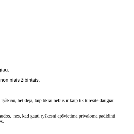
giau.
niniais žibintais.
iau, bet deja, taip tikrai nebus ir kaip tik turėsite daugiau
audos, nes, kad gauti ryškesni apšvietima privaloma padidinti
ės.