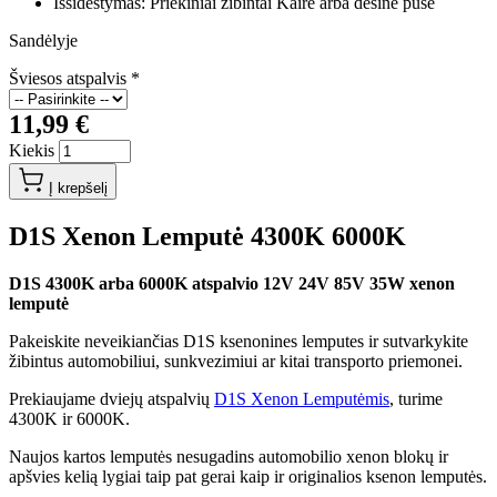
Išsidėstymas: Priekiniai zibintai Kairė arba dešinė pusė
Sandėlyje
Šviesos atspalvis
*
11,99 €
Kiekis
Į krepšelį
D1S Xenon Lemputė 4300K 6000K
D1S 4300K arba 6000K atspalvio 12V 24V 85V 35W xenon
lemputė
Pakeiskite neveikiančias D1S ksenonines lemputes ir sutvarkykite
žibintus automobiliui, sunkvezimiui ar kitai transporto priemonei.
Prekiaujame dviejų atspalvių
D1S Xenon Lemputėmis
, turime
4300K ir 6000K.
Naujos kartos lemputės nesugadins automobilio xenon blokų ir
apšvies kelią lygiai taip pat gerai kaip ir originalios ksenon lemputės.