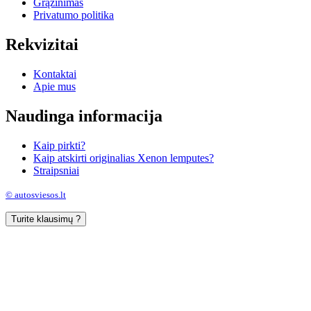
Grąžinimas
Privatumo politika
Rekvizitai
Kontaktai
Apie mus
Naudinga informacija
Kaip pirkti?
Kaip atskirti originalias Xenon lemputes?
Straipsniai
© autosviesos.lt
Turite klausimų ?