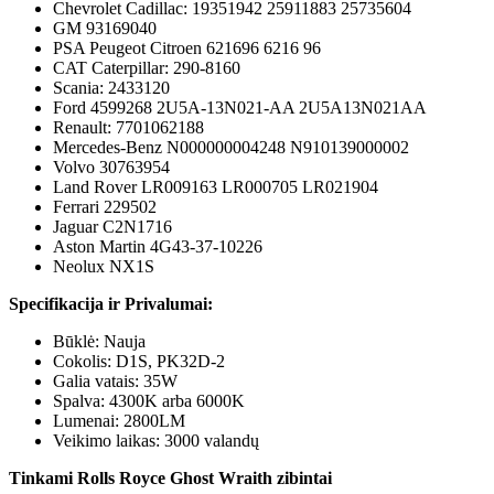
Chevrolet Cadillac: 19351942 25911883 25735604
GM 93169040
PSA Peugeot Citroen 621696 6216 96
CAT Caterpillar: 290-8160
Scania: 2433120
Ford 4599268 2U5A-13N021-AA 2U5A13N021AA
Renault: 7701062188
Mercedes-Benz N000000004248 N910139000002
Volvo 30763954
Land Rover LR009163 LR000705 LR021904
Ferrari 229502
Jaguar C2N1716
Aston Martin 4G43-37-10226
Neolux NX1S
Specifikacija ir Privalumai:
Būklė: Nauja
Cokolis: D1S, PK32D-2
Galia vatais: 35W
Spalva: 4300K arba 6000K
Lumenai: 2800LM
Veikimo laikas: 3000 valandų
Tinkami Rolls Royce Ghost Wraith zibintai