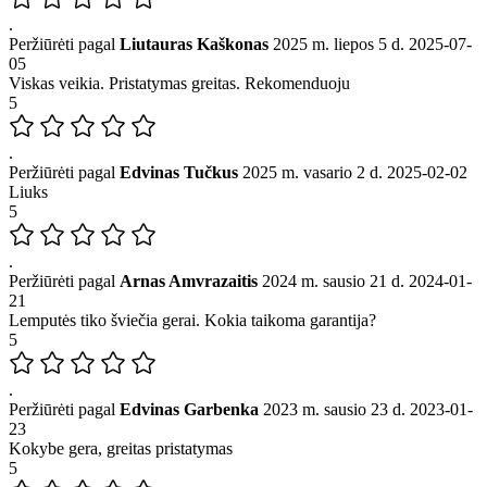
.
Peržiūrėti pagal
Liutauras Kaškonas
2025 m. liepos 5 d.
2025-07-
05
Viskas veikia. Pristatymas greitas. Rekomenduoju
5
.
Peržiūrėti pagal
Edvinas Tučkus
2025 m. vasario 2 d.
2025-02-02
Liuks
5
.
Peržiūrėti pagal
Arnas Amvrazaitis
2024 m. sausio 21 d.
2024-01-
21
Lemputės tiko šviečia gerai. Kokia taikoma garantija?
5
.
Peržiūrėti pagal
Edvinas Garbenka
2023 m. sausio 23 d.
2023-01-
23
Kokybe gera, greitas pristatymas
5