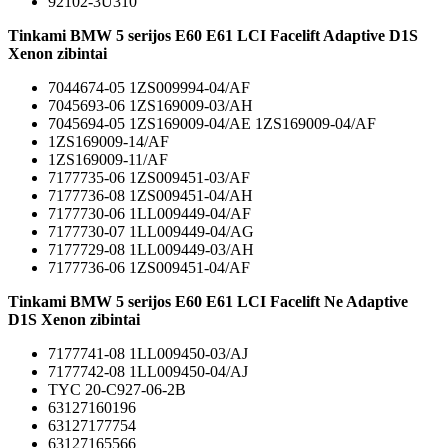
92102-3U310
Tinkami BMW 5 serijos E60 E61 LCI Facelift Adaptive D1S
Xenon zibintai
7044674-05 1ZS009994-04/AF
7045693-06 1ZS169009-03/AH
7045694-05 1ZS169009-04/AE 1ZS169009-04/AF
1ZS169009-14/AF
1ZS169009-11/AF
7177735-06 1ZS009451-03/AF
7177736-08 1ZS009451-04/AH
7177730-06 1LL009449-04/AF
7177730-07 1LL009449-04/AG
7177729-08 1LL009449-03/AH
7177736-06 1ZS009451-04/AF
Tinkami BMW 5 serijos E60 E61 LCI Facelift Ne Adaptive
D1S Xenon zibintai
7177741-08 1LL009450-03/AJ
7177742-08 1LL009450-04/AJ
TYC 20-C927-06-2B
63127160196
63127177754
63127165566