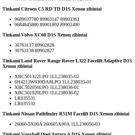
Tinkami Citroen C5 RD TD D1S Xenon zibintai
9689037780 89903147 89903361
9684845880 89901892 89902490
Tinkami Volvo XC60 D1S Xenon zibintai
30763137 89902828
30763138 89902827
Tinkami Land Rover Range Rover L322 Facelift Adaptive D1S
Xenon zibintai
XBC501322LPO 1LL238035-02
6H4213W030DA8LPO 1LL238035-01
XBC502050LPO 1LL238036-01
XBC501920LPO 1LL238036-02
LR035531
LR035532
Tinkami Nissan Pathfinder R51M Facelift D1S Xenon zibintai
26060-5X00A 260605X00A 1LL238056-03
Tinkami Vauxhall Opel Antara A D1S Xenon zibintai