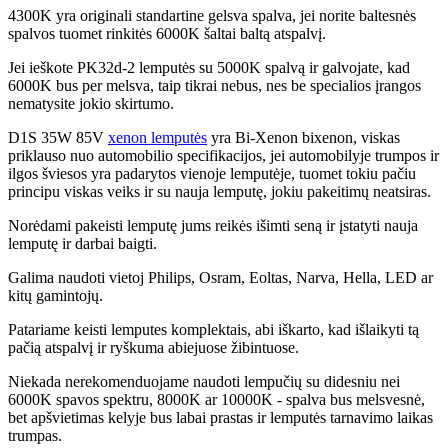
4300K yra originali standartine gelsva spalva, jei norite baltesnės
spalvos tuomet rinkitės 6000K šaltai baltą atspalvį.
Jei ieškote PK32d-2 lemputės su 5000K spalvą ir galvojate, kad
6000K bus per melsva, taip tikrai nebus, nes be specialios įrangos
nematysite jokio skirtumo.
D1S 35W 85V
xenon lemputės
yra Bi-Xenon bixenon, viskas
priklauso nuo automobilio specifikacijos, jei automobilyje trumpos ir
ilgos šviesos yra padarytos vienoje lemputėje, tuomet tokiu pačiu
principu viskas veiks ir su nauja lemputę, jokiu pakeitimų neatsiras.
Norėdami pakeisti lemputę jums reikės išimti seną ir įstatyti nauja
lemputę ir darbai baigti.
Galima naudoti vietoj Philips, Osram, Eoltas, Narva, Hella, LED ar
kitų gamintojų.
Patariame keisti lemputes komplektais, abi iškarto, kad išlaikyti tą
pačią atspalvį ir ryškuma abiejuose žibintuose.
Niekada nerekomenduojame naudoti lempučių su didesniu nei
6000K spavos spektru, 8000K ar 10000K - spalva bus melsvesnė,
bet apšvietimas kelyje bus labai prastas ir lemputės tarnavimo laikas
trumpas.