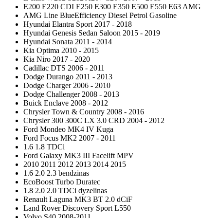
E200 E220 CDI E250 E300 E350 E500 E550 E63 AMG
AMG Line BlueEfficiency Diesel Petrol Gasoline
Hyundai Elantra Sport 2017 - 2018
Hyundai Genesis Sedan Saloon 2015 - 2019
Hyundai Sonata 2011 - 2014
Kia Optima 2010 - 2015
Kia Niro 2017 - 2020
Cadillac DTS 2006 - 2011
Dodge Durango 2011 - 2013
Dodge Charger 2006 - 2010
Dodge Challenger 2008 - 2013
Buick Enclave 2008 - 2012
Chrysler Town & Country 2008 - 2016
Chrysler 300 300C LX 3.0 CRD 2004 - 2012
Ford Mondeo MK4 IV Kuga
Ford Focus MK2 2007 - 2011
1.6 1.8 TDCi
Ford Galaxy MK3 III Facelift MPV
2010 2011 2012 2013 2014 2015
1.6 2.0 2.3 bendzinas
EcoBoost Turbo Duratec
1.8 2.0 2.0 TDCi dyzelinas
Renault Laguna MK3 BT 2.0 dCiF
Land Rover Discovery Sport L550
Volvo S40 2008-2011