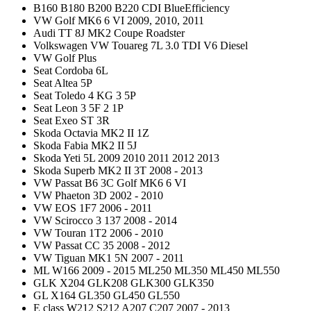
B160 B180 B200 B220 CDI BlueEfficiency
VW Golf MK6 6 VI 2009, 2010, 2011
Audi TT 8J MK2 Coupe Roadster
Volkswagen VW Touareg 7L 3.0 TDI V6 Diesel
VW Golf Plus
Seat Cordoba 6L
Seat Altea 5P
Seat Toledo 4 KG 3 5P
Seat Leon 3 5F 2 1P
Seat Exeo ST 3R
Skoda Octavia MK2 II 1Z
Skoda Fabia MK2 II 5J
Skoda Yeti 5L 2009 2010 2011 2012 2013
Skoda Superb MK2 II 3T 2008 - 2013
VW Passat B6 3C Golf MK6 6 VI
VW Phaeton 3D 2002 - 2010
VW EOS 1F7 2006 - 2011
VW Scirocco 3 137 2008 - 2014
VW Touran 1T2 2006 - 2010
VW Passat CC 35 2008 - 2012
VW Tiguan MK1 5N 2007 - 2011
ML W166 2009 - 2015 ML250 ML350 ML450 ML550
GLK X204 GLK208 GLK300 GLK350
GL X164 GL350 GL450 GL550
E class W212 S212 A207 C207 2007 - 2013