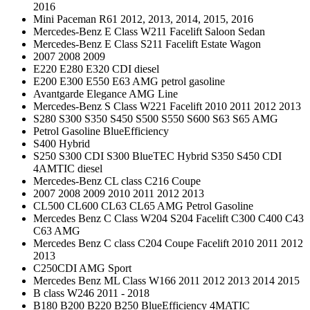
2016
Mini Paceman R61 2012, 2013, 2014, 2015, 2016
Mercedes-Benz E Class W211 Facelift Saloon Sedan
Mercedes-Benz E Class S211 Facelift Estate Wagon
2007 2008 2009
E220 E280 E320 CDI diesel
E200 E300 E550 E63 AMG petrol gasoline
Avantgarde Elegance AMG Line
Mercedes-Benz S Class W221 Facelift 2010 2011 2012 2013
S280 S300 S350 S450 S500 S550 S600 S63 S65 AMG
Petrol Gasoline BlueEfficiency
S400 Hybrid
S250 S300 CDI S300 BlueTEC Hybrid S350 S450 CDI
4AMTIC diesel
Mercedes-Benz CL class C216 Coupe
2007 2008 2009 2010 2011 2012 2013
CL500 CL600 CL63 CL65 AMG Petrol Gasoline
Mercedes Benz C Class W204 S204 Facelift C300 C400 C43
C63 AMG
Mercedes Benz C class C204 Coupe Facelift 2010 2011 2012
2013
C250CDI AMG Sport
Mercedes Benz ML Class W166 2011 2012 2013 2014 2015
B class W246 2011 - 2018
B180 B200 B220 B250 BlueEfficiency 4MATIC