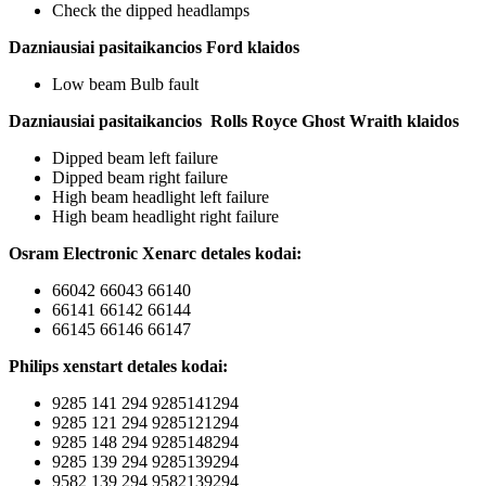
Check the dipped headlamps
Dazniausiai pasitaikancios Ford klaidos
Low beam Bulb fault
Dazniausiai pasitaikancios Rolls Royce Ghost Wraith klaidos
Dipped beam left failure
Dipped beam right failure
High beam headlight left failure
High beam headlight right failure
Osram Electronic Xenarc detales kodai:
66042 66043 66140
66141 66142 66144
66145 66146 66147
Philips xenstart detales kodai:
9285 141 294 9285141294
9285 121 294 9285121294
9285 148 294 9285148294
9285 139 294 9285139294
9582 139 294 9582139294