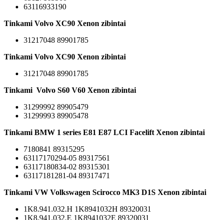
63116933190
Tinkami Volvo XC90 Xenon zibintai
31217048 89901785
Tinkami Volvo XC90 Xenon zibintai
31217048 89901785
Tinkami Volvo S60 V60 Xenon zibintai
31299992 89905479
31299993 89905478
Tinkami BMW 1 series E81 E87 LCI Facelift Xenon zibintai
7180841 89315295
63117170294-05 89317561
63117180834-02 89315301
63117181281-04 89317471
Tinkami VW Volkswagen Scirocco MK3 D1S Xenon zibintai
1K8.941.032.H 1K8941032H 89320031
1K8.941.032.E 1K8941032E 89320031