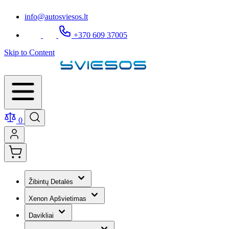
info@autosviesos.lt
+370 609 37005
Skip to Content
0
Žibintų Detalės
Xenon Apšvietimas
Davikliai