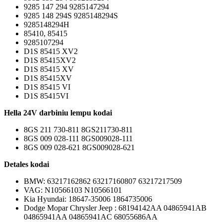
9285 147 294 9285147294
9285 148 294S 9285148294S
9285148294H
85410, 85415
9285107294
D1S 85415 XV2
D1S 85415XV2
D1S 85415 XV
D1S 85415XV
D1S 85415 VI
D1S 85415VI
Hella 24V darbiniu lempu kodai
8GS 211 730-811 8GS211730-811
8GS 009 028-111 8GS009028-111
8GS 009 028-621 8GS009028-621
Detales kodai
BMW: 63217162862 63217160807 63217217509
VAG: N10566103 N10566101
Kia Hyundai: 18647-35006 1864735006
Dodge Mopar Chrysler Jeep : 68194142AA 04865941AB
04865941AA 04865941AC 68055686AA