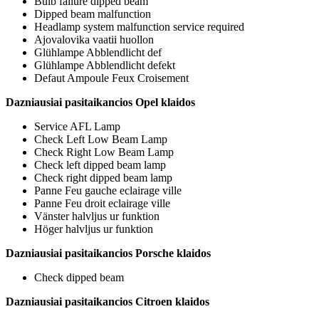
Bulb failure dipped beam
Dipped beam malfunction
Headlamp system malfunction service required
Ajovalovika vaatii huollon
Glühlampe Abblendlicht def
Glühlampe Abblendlicht defekt
Defaut Ampoule Feux Croisement
Dazniausiai pasitaikancios Opel klaidos
Service AFL Lamp
Check Left Low Beam Lamp
Check Right Low Beam Lamp
Check left dipped beam lamp
Check right dipped beam lamp
Panne Feu gauche eclairage ville
Panne Feu droit eclairage ville
Vänster halvljus ur funktion
Höger halvljus ur funktion
Dazniausiai pasitaikancios Porsche klaidos
Check dipped beam
Dazniausiai pasitaikancios Citroen klaidos