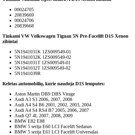
00024705
20839669
00024706
20839668
Tinkami VW Volkswagen Tiguan 5N Pre-Facelift D1S Xenon
zibintai
5N1941031K 1ZS009549-01
5N1941032K 1ZS009549-02
5N1941031T 1ZS009549-01
5N1941032T 1ZS009549-02
5N1941039R
Keletas automobilių, kurie naudoja D1S lemputes:
Aston Martin DB9 DBS Virage
Audi A3 S3 2006, 2007, 2008
Audi A4 S4 B6 2001, 2002, 2003, 2004
Audi A4 S4 RS4 B7 2005, 2006, 2007
Audi Q7 4L 2007, 2008, 2009
BMW E82 E88
BMW 5 serija E60 LCI Facelift Sedanas
BMW 5 serija E61 LCI Facelift Universalas