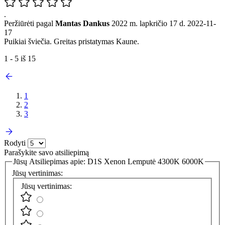
.
Peržiūrėti pagal
Mantas Dankus
2022 m. lapkričio 17 d.
2022-11-
17
Puikiai šviečia. Greitas pristatymas Kaune.
1 - 5 iš 15
1
2
3
Rodyti
Parašykite savo atsiliepimą
Jūsų Atsiliepimas apie:
D1S Xenon Lemputė 4300K 6000K
Jūsų vertinimas:
Jūsų vertinimas: