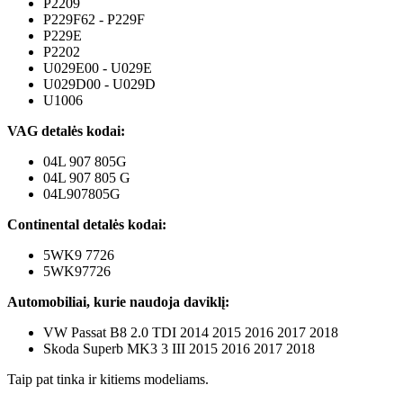
P2209
P229F62 - P229F
P229E
P2202
U029E00 - U029E
U029D00 - U029D
U1006
VAG detalės kodai:
04L 907 805G
04L 907 805 G
04L907805G
Continental detalės kodai:
5WK9 7726
5WK97726
Automobiliai, kurie naudoja daviklį:
VW Passat B8 2.0 TDI 2014 2015 2016 2017 2018
Skoda Superb MK3 3 III 2015 2016 2017 2018
Taip pat tinka ir kitiems modeliams.