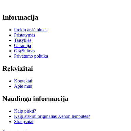
Informacija
Prekių atsiėmimas
Pristatymas
Taisyklės
Garantija
Grąžinimas
Privatumo politika
Rekvizitai
Kontaktai
Apie mus
Naudinga informacija
Kaip pirkti?
Kaip atskirti originalias Xenon lemputes?
Straipsniai