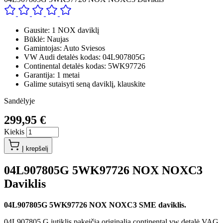
Gausite: 1 NOX daviklį
Būklė: Naujas
Gamintojas: Auto Sviesos
VW Audi detalės kodas: 04L907805G
Continental detalės kodas: 5WK97726
Garantija: 1 metai
Galime sutaisyti seną daviklį, klauskite
Sandėlyje
299,95 €
Kiekis
Į krepšelį
04L907805G 5WK97726 NOX NOXC3
Daviklis
04L907805G 5WK97726 NOX NOXC3 SME daviklis.
04L907805 G jutiklis pakeičia originalia continental vw detalė VAG