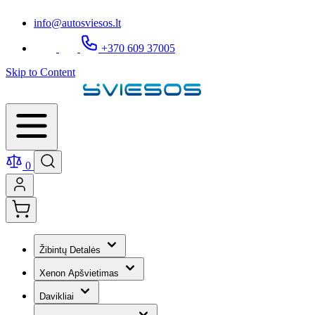
info@autosviesos.lt
+370 609 37005
Skip to Content
0
Žibintų Detalės
Xenon Apšvietimas
Davikliai