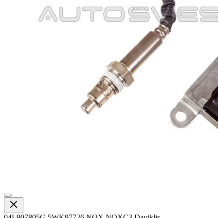
04L907805G 5WK97726 NOX NOXC3 Daviklis