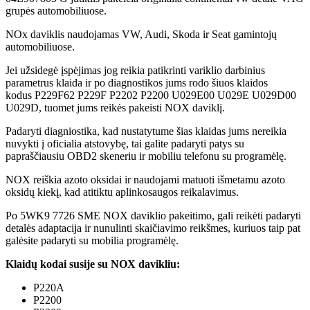
grupės automobiliuose.
NOx daviklis naudojamas VW, Audi, Skoda ir Seat gamintojų
automobiliuose.
Jei užsidegė įspėjimas jog reikia patikrinti variklio darbinius
parametrus klaida ir po diagnostikos jums rodo šiuos klaidos
kodus P229F62 P229F P2202 P2200 U029E00 U029E U029D00
U029D, tuomet jums reikės pakeisti NOX daviklį.
Padaryti diagniostika, kad nustatytume šias klaidas jums nereikia
nuvykti į oficialia atstovybę, tai galite padaryti patys su
papraščiausiu OBD2 skeneriu ir mobiliu telefonu su programėlę.
NOX reiškia azoto oksidai ir naudojami matuoti išmetamu azoto
oksidų kiekį, kad atitiktu aplinkosaugos reikalavimus.
Po 5WK9 7726 SME NOX daviklio pakeitimo, gali reikėti padaryti
detalės adaptacija ir nunulinti skaičiavimo reikšmes, kuriuos taip pat
galėsite padaryti su mobilia programėlę.
Klaidų kodai susije su NOX davikliu:
P220A
P2200