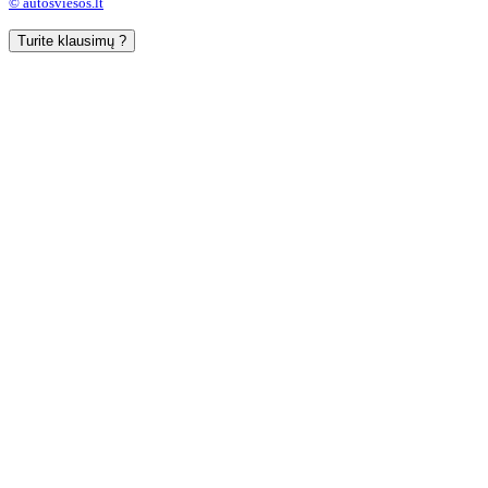
© autosviesos.lt
Turite klausimų ?