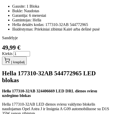
Gausite: 1 Bloka
Bukle: Naudotas
Garantija: 6 menesiai
Gamintojas: Hella
Hella detalės kodas: 177310-32AB 544772965
Išsidėstymas: Priekiniai zibintai Kairė arba dešinė pusė
Sandėlyje
49,99 €
Kiekis
Į krepšelį
Hella 177310-32AB 544772965 LED
blokas
Hella 177310-32AB 324406669 LED DRL dienos sviesu
uzdegimo blokas
Hella 177310-32AB LED dienos sviesu valdymo blokelis
naudojamas Opel Astra J ir Insignia A G09 automobiliuose su D1S
35W xenon zibintais.