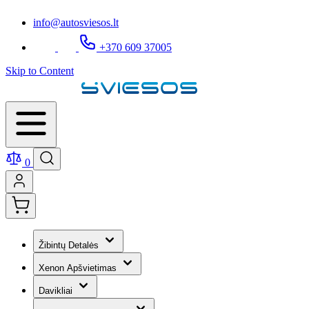
info@autosviesos.lt
+370 609 37005
Skip to Content
0
Žibintų Detalės
Xenon Apšvietimas
Davikliai