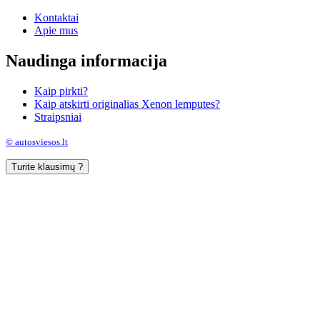
Kontaktai
Apie mus
Naudinga informacija
Kaip pirkti?
Kaip atskirti originalias Xenon lemputes?
Straipsniai
© autosviesos.lt
Turite klausimų ?