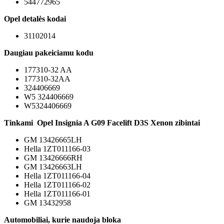
544772965
Opel detalės kodai
31102014
Daugiau pakeiciamu kodu
177310-32 AA
177310-32AA
324406669
W5 324406669
W5324406669
Tinkami Opel Insignia A G09 Facelift D3S Xenon zibintai
GM 13426665LH
Hella 1ZT011166-03
GM 13426666RH
GM 13426663LH
Hella 1ZT011166-04
Hella 1ZT011166-02
Hella 1ZT011166-01
GM 13432958
Automobiliai, kurie naudoja bloka