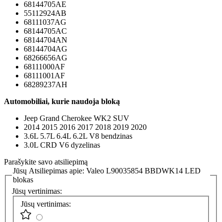
68144705AE
55112924AB
68111037AG
68144705AC
68144704AN
68144704AG
68266656AG
68111000AF
68111001AF
68289237AH
Automobiliai, kurie naudoja bloką
Jeep Grand Cherokee WK2 SUV
2014 2015 2016 2017 2018 2019 2020
3.6L 5.7L 6.4L 6.2L V8 bendzinas
3.0L CRD V6 dyzelinas
Parašykite savo atsiliepimą
Jūsų Atsiliepimas apie:
Valeo L90035854 BBDWK14 LED
blokas
Jūsų vertinimas:
Jūsų vertinimas: