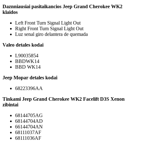
Daznniausiai pasitaikancios Jeep Grand Cherokee WK2
klaidos
Left Front Turn Signal Light Out
Right Front Turn Signal Light Out
Luz senal giro delantera de quemada
Valeo detales kodai
L90035854
BBDWK14
BBD WK14
Jeep Mopar detales kodai
68223396AA
Tinkami Jeep Grand Cherokee WK2 Facelift D3S Xenon
zibintai
68144705AG
68144704AD
66144704AN
68111037AF
68111036AF