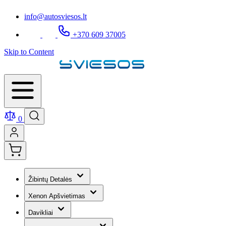
info@autosviesos.lt
+370 609 37005
Skip to Content
0
Žibintų Detalės
Xenon Apšvietimas
Davikliai