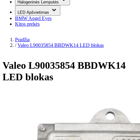
Halogeninės Lemputės
LED Apšvietimas
BMW Angel Eyes
Kitos prekės
Pradžia
/
Valeo L90035854 BBDWK14 LED blokas
Valeo L90035854 BBDWK14
LED blokas