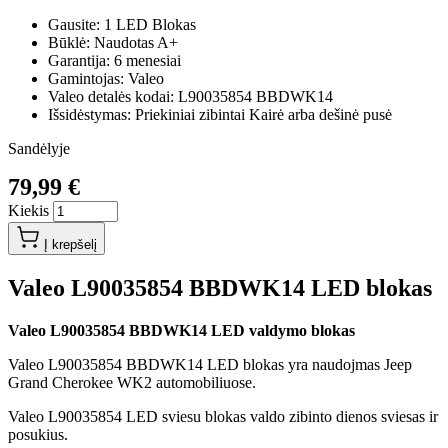
Gausite: 1 LED Blokas
Būklė: Naudotas A+
Garantija: 6 menesiai
Gamintojas: Valeo
Valeo detalės kodai: L90035854 BBDWK14
Išsidėstymas: Priekiniai zibintai Kairė arba dešinė pusė
Sandėlyje
79,99 €
Kiekis
Į krepšelį
Valeo L90035854 BBDWK14 LED blokas
Valeo L90035854 BBDWK14 LED valdymo blokas
Valeo L90035854 BBDWK14 LED blokas yra naudojmas Jeep
Grand Cherokee WK2 automobiliuose.
Valeo L90035854 LED sviesu blokas valdo zibinto dienos sviesas ir
posukius.